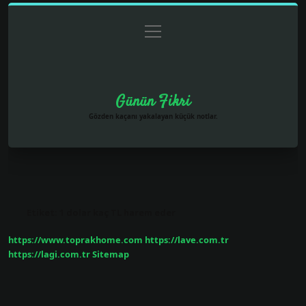
menüyü
Anasayfa
Gizlilik Politikası
Yasal Uyarı
aç
Hakkımızda
Günün Fikri
Gözden kaçanı yakalayan küçük notlar.
Etiket:
1 dolar kaç TL harem eder
https://www.toprakhome.com
https://lave.com.tr
https://lagi.com.tr
Sitemap