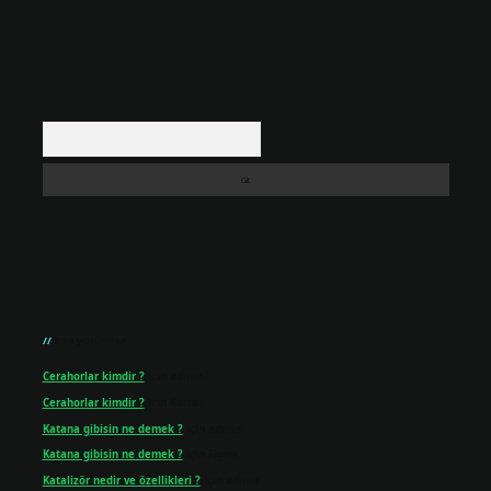
Arama
Son yorumlar
Cerahorlar kimdir ?
için
admin
Cerahorlar kimdir ?
için
Kartal
Katana gibisin ne demek ?
için
admin
Katana gibisin ne demek ?
için
Figen
Katalizör nedir ve özellikleri ?
için
admin