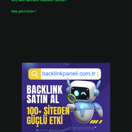
Afiş nasıl hazırlanır maddeler halinde ?
Temmuz 24, 2026
Kalp gözü kimin ?
Temmuz 23, 2026