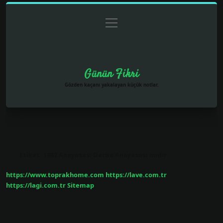
menüyü
Anasayfa
Gizlilik Politikası
Yasal Uyarı
aç
Hakkımızda
Günün Fikri
Gözden kaçanı yakalayan küçük notlar.
Etiket:
1982 Anayasası Darbe Anayasası mıdır
https://www.toprakhome.com
https://lave.com.tr
https://lagi.com.tr
Sitemap