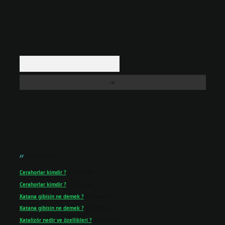
Arama
Son yorumlar
Cerahorlar kimdir ?
için
admin
Cerahorlar kimdir ?
için
Kartal
Katana gibisin ne demek ?
için
admin
Katana gibisin ne demek ?
için
Figen
Katalizör nedir ve özellikleri ?
için
admin