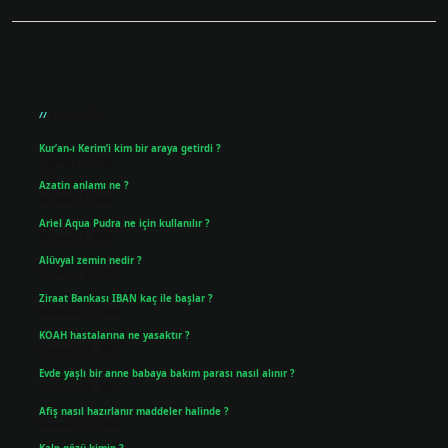
Sidebar
Son Yazılar
Kur’an-ı Kerim’i kim bir araya getirdi ?
Ağustos 6, 2026
Azatin anlamı ne ?
Ağustos 5, 2026
Ariel Aqua Pudra ne için kullanılır ?
Ağustos 4, 2026
Alüvyal zemin nedir ?
Temmuz 30, 2026
Ziraat Bankası IBAN kaç ile başlar ?
Temmuz 29, 2026
KOAH hastalarına ne yasaktır ?
Temmuz 25, 2026
Evde yaşlı bir anne babaya bakım parası nasıl alınır ?
Temmuz 25, 2026
Afiş nasıl hazırlanır maddeler halinde ?
Temmuz 24, 2026