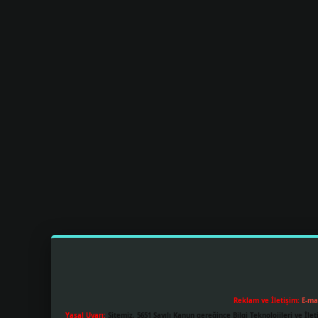
Reklam ve İletişim:
E-ma
Yasal Uyarı:
Sitemiz, 5651 Sayılı Kanun gereğince Bilgi Teknolojileri ve İl