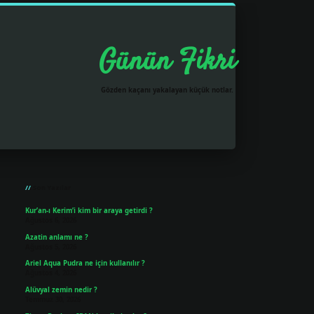
Günün Fikri
Gözden kaçanı yakalayan küçük notlar.
Sidebar
grandoperabet resmi sitesi
tulipbetgiris.org
Son Yazılar
Kur’an-ı Kerim’i kim bir araya getirdi ?
Ağustos 6, 2026
Azatin anlamı ne ?
Ağustos 5, 2026
Ariel Aqua Pudra ne için kullanılır ?
Ağustos 4, 2026
Alüvyal zemin nedir ?
Temmuz 30, 2026