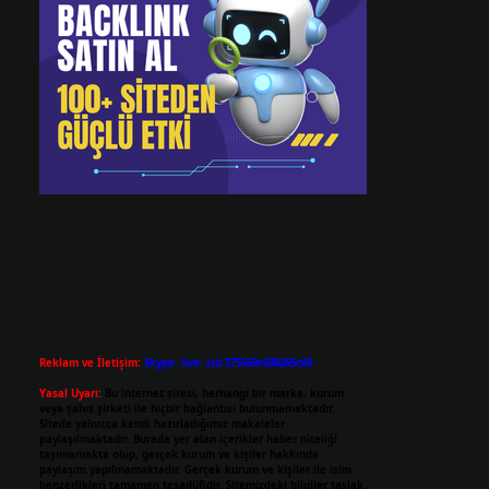
Reklam ve İletişim:
Skype: live:.cid.575569c608265c69
Yasal Uyarı:
Bu internet sitesi, herhangi bir marka, kurum
veya şahıs şirketi ile hiçbir bağlantısı bulunmamaktadır.
Sitede yalnızca kendi hazırladığımız makaleler
paylaşılmaktadır. Burada yer alan içerikler haber niteliği
taşımamakta olup, gerçek kurum ve kişiler hakkında
paylaşım yapılmamaktadır. Gerçek kurum ve kişiler ile isim
benzerlikleri tamamen tesadüfidir. Sitemizdeki bilgiler taslak