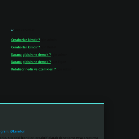
Son yorumlar
Cerahorlar kimdir ?
için
admin
Cerahorlar kimdir ?
için
Kartal
Katana gibisin ne demek ?
için
admin
Katana gibisin ne demek ?
için
Figen
Katalizör nedir ve özellikleri ?
için
admin
egram: @karabul
enle, sitedeki içerikleri proaktif olarak denetleme veya araştırma