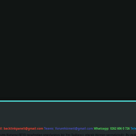
il:
backlinkpaneli@gmail.com
Teams:
forumhizmeti@gmail.com
Whatsapp: 0262 606 0 726
Tel
etişim Kurumu (BTK) tarafından onaylanmış bir Yer Sağlayıcı olarak hizmet vermektedir. Bu ned