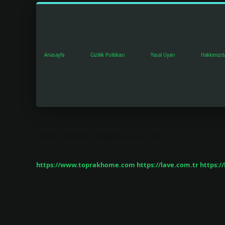
Anasayfa
Gizlilik Politikası
Yasal Uyarı
Hakkımızd
Etiket:
2 yıl sonra şikayetçi olunur mu
https://www.toprakhome.com
https://lave.com.tr
https:/