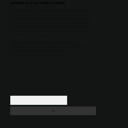
halindedir ve tavsiye niteliği taşımazlar.
Sitemiz, 5651 Sayılı Kanun gereğince Bilgi Teknolojileri ve
İletişim Kurumu (BTK) tarafından onaylanmış bir Yer Sağlayıcı
olarak hizmet vermektedir. Bu nedenle, sitedeki içerikleri
proaktif olarak denetleme veya araştırma yükümlülüğümüz
bulunmamaktadır. Ancak, üyelerimiz yazdıkları içeriklerin
sorumluluğunu taşımakta olup, siteye üye olarak bu
sorumluluğu kabul etmiş sayılırlar.
Hukuka ve yasal düzenlemelere aykırı olduğunu
düşündüğünüz içerikleri,
backlinkpanelicomtr@gmail.com
adresine bildirmeniz halinde, ilgili içerikler yasal süre
içerisinde sitemizden kaldırılacaktır.
Arama