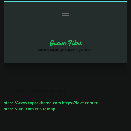
menüyü
Anasayfa
Gizlilik Politikası
Yasal Uyarı
aç
Hakkımızda
Günün Fikri
Gözden kaçanı yakalayan küçük notlar.
Etiket:
74192 entegresi nedir
https://www.toprakhome.com
https://lave.com.tr
https://lagi.com.tr
Sitemap