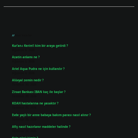
Sidebar
Son Yazılar
Kur’an-ı Kerim’i kim bir araya getirdi ?
Ağustos 6, 2026
Azatin anlamı ne ?
Ağustos 5, 2026
Ariel Aqua Pudra ne için kullanılır ?
Ağustos 4, 2026
Alüvyal zemin nedir ?
Temmuz 30, 2026
Ziraat Bankası IBAN kaç ile başlar ?
Temmuz 29, 2026
KOAH hastalarına ne yasaktır ?
Temmuz 25, 2026
Evde yaşlı bir anne babaya bakım parası nasıl alınır ?
Temmuz 25, 2026
Afiş nasıl hazırlanır maddeler halinde ?
Temmuz 24, 2026