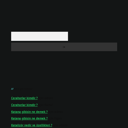
Arama
Son yorumlar
Cerahorlar kimdir ?
için
admin
Cerahorlar kimdir ?
için
Kartal
Katana gibisin ne demek ?
için
admin
Katana gibisin ne demek ?
için
Figen
Katalizör nedir ve özellikleri ?
için
admin