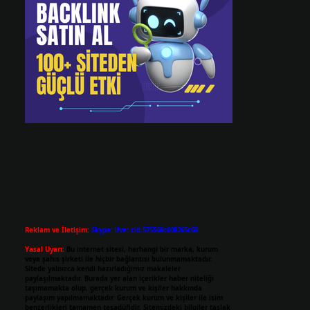
Reklam ve İletişim:
Skype: live:.cid.575569c608265c69
Yasal Uyarı:
Bu internet sitesi, herhangi bir marka, kurum
veya şahıs şirketi ile hiçbir bağlantısı bulunmamaktadır.
Sitede yalnızca kendi hazırladığımız makaleler
paylaşılmaktadır. Burada yer alan içerikler haber niteliği
taşımamakta olup, gerçek kurum ve kişiler hakkında
paylaşım yapılmamaktadır. Gerçek kurum ve kişiler ile isim
benzerlikleri tamamen tesadüfidir. Sitemizdeki bilgiler taslak