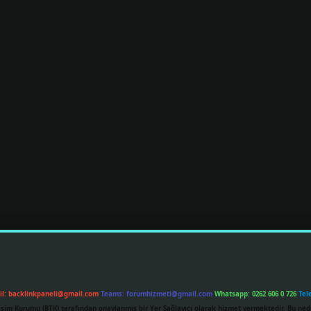
il:
backlinkpaneli@gmail.com
Teams:
forumhizmeti@gmail.com
Whatsapp: 0262 606 0 726
Tel
etişim Kurumu (BTK) tarafından onaylanmış bir Yer Sağlayıcı olarak hizmet vermektedir. Bu ned