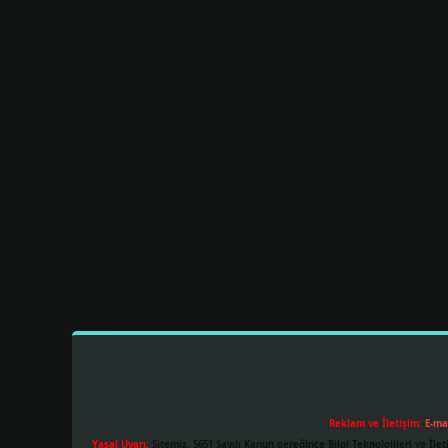
Reklam ve İletişim:
E-ma
Yasal Uyarı:
Sitemiz, 5651 Sayılı Kanun gereğince Bilgi Teknolojileri ve İl