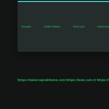
Anasayfa
Gizlilik Politikası
Yasal Uyarı
Hakkımızd
Etiket:
Aşık edebiyatının kaynakları nelerdir
https://www.toprakhome.com
https://lave.com.tr
https:/