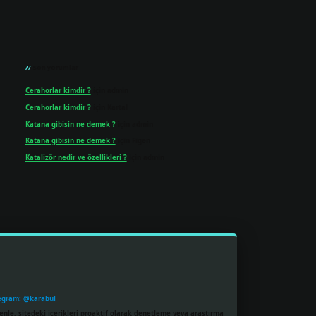
Son yorumlar
Cerahorlar kimdir ?
için
admin
Cerahorlar kimdir ?
için
Kartal
Katana gibisin ne demek ?
için
admin
Katana gibisin ne demek ?
için
Figen
Katalizör nedir ve özellikleri ?
için
admin
egram: @karabul
enle, sitedeki içerikleri proaktif olarak denetleme veya araştırma