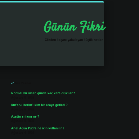
Günün Fikri
Gözden kaçanı yakalayan küçük notlar.
Sidebar
grandoperabet resmi sitesi
t
Son Yazılar
Normal bir insan günde kaç kere dışkılar ?
Ağustos 8, 2026
Kur’an-ı Kerim’i kim bir araya getirdi ?
Ağustos 6, 2026
Azatin anlamı ne ?
Ağustos 5, 2026
Ariel Aqua Pudra ne için kullanılır ?
Ağustos 4, 2026