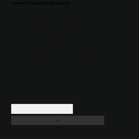
halindedir ve tavsiye niteliği taşımazlar.
Sitemiz, 5651 Sayılı Kanun gereğince Bilgi Teknolojileri ve
İletişim Kurumu (BTK) tarafından onaylanmış bir Yer Sağlayıcı
olarak hizmet vermektedir. Bu nedenle, sitedeki içerikleri
proaktif olarak denetleme veya araştırma yükümlülüğümüz
bulunmamaktadır. Ancak, üyelerimiz yazdıkları içeriklerin
sorumluluğunu taşımakta olup, siteye üye olarak bu
sorumluluğu kabul etmiş sayılırlar.
Hukuka ve yasal düzenlemelere aykırı olduğunu
düşündüğünüz içerikleri,
backlinkpanelicomtr@gmail.com
adresine bildirmeniz halinde, ilgili içerikler yasal süre
içerisinde sitemizden kaldırılacaktır.
Arama