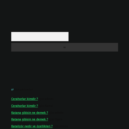
Arama
Son yorumlar
Cerahorlar kimdir ?
için
admin
Cerahorlar kimdir ?
için
Kartal
Katana gibisin ne demek ?
için
admin
Katana gibisin ne demek ?
için
Figen
Katalizör nedir ve özellikleri ?
için
admin