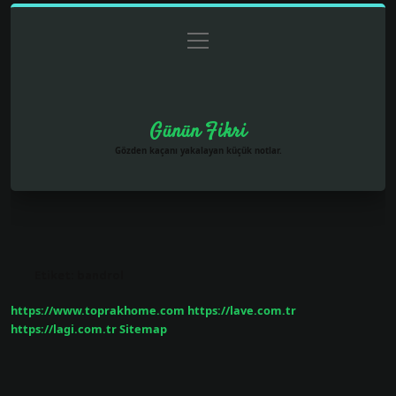
menüyü
Anasayfa
Gizlilik Politikası
Yasal Uyarı
aç
Hakkımızda
Günün Fikri
Gözden kaçanı yakalayan küçük notlar.
Etiket:
bandrol
https://www.toprakhome.com
https://lave.com.tr
https://lagi.com.tr
Sitemap