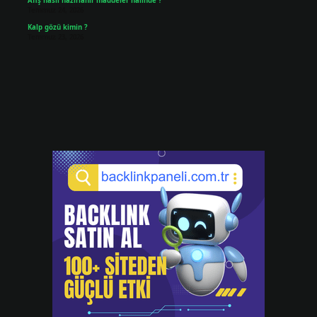
Afiş nasıl hazırlanır maddeler halinde ?
Temmuz 24, 2026
Kalp gözü kimin ?
Temmuz 23, 2026