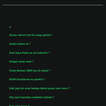
Sidebar
Son Yazılar
Kur’an-ı Kerim’i kim bir araya getirdi ?
Ağustos 6, 2026
Azatin anlamı ne ?
Ağustos 5, 2026
Ariel Aqua Pudra ne için kullanılır ?
Ağustos 4, 2026
Alüvyal zemin nedir ?
Temmuz 30, 2026
Ziraat Bankası IBAN kaç ile başlar ?
Temmuz 29, 2026
KOAH hastalarına ne yasaktır ?
Temmuz 25, 2026
Evde yaşlı bir anne babaya bakım parası nasıl alınır ?
Temmuz 25, 2026
Afiş nasıl hazırlanır maddeler halinde ?
Temmuz 24, 2026