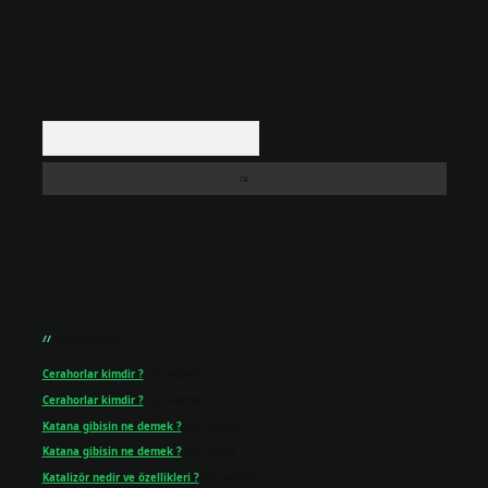
Arama
Son yorumlar
Cerahorlar kimdir ?
için
admin
Cerahorlar kimdir ?
için
Kartal
Katana gibisin ne demek ?
için
admin
Katana gibisin ne demek ?
için
Figen
Katalizör nedir ve özellikleri ?
için
admin