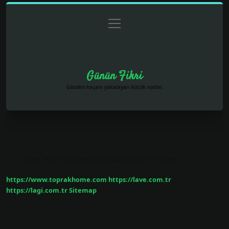
menüyü
Anasayfa
Gizlilik Politikası
Yasal Uyarı
aç
Hakkımızda
Günün Fikri
Gözden kaçanı yakalayan küçük notlar.
Etiket:
Batın ultrasonunda kanser belli olur mu
https://www.toprakhome.com
https://lave.com.tr
https://lagi.com.tr
Sitemap