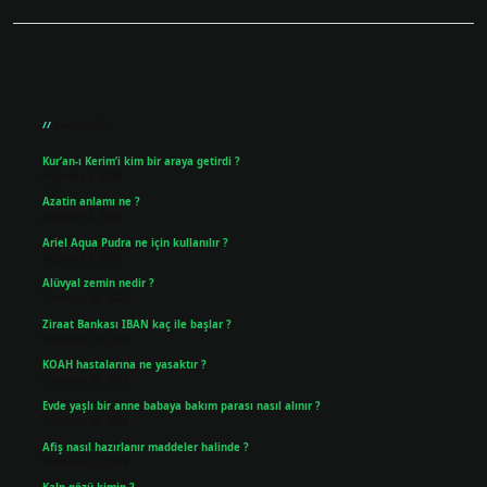
Sidebar
Son Yazılar
Kur’an-ı Kerim’i kim bir araya getirdi ?
Ağustos 6, 2026
Azatin anlamı ne ?
Ağustos 5, 2026
Ariel Aqua Pudra ne için kullanılır ?
Ağustos 4, 2026
Alüvyal zemin nedir ?
Temmuz 30, 2026
Ziraat Bankası IBAN kaç ile başlar ?
Temmuz 29, 2026
KOAH hastalarına ne yasaktır ?
Temmuz 25, 2026
Evde yaşlı bir anne babaya bakım parası nasıl alınır ?
Temmuz 25, 2026
Afiş nasıl hazırlanır maddeler halinde ?
Temmuz 24, 2026