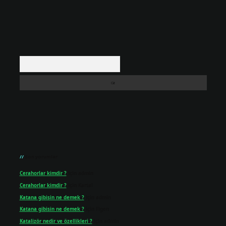
Arama
Son yorumlar
Cerahorlar kimdir ?
için
admin
Cerahorlar kimdir ?
için
Kartal
Katana gibisin ne demek ?
için
admin
Katana gibisin ne demek ?
için
Figen
Katalizör nedir ve özellikleri ?
için
admin