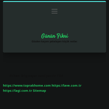
menüyü
Anasayfa
Gizlilik Politikası
Yasal Uyarı
aç
Hakkımızda
Günün Fikri
Gözden kaçanı yakalayan küçük notlar.
Etiket:
Bilgisayar nasıl yazılır TDK
https://www.toprakhome.com
https://lave.com.tr
https://lagi.com.tr
Sitemap