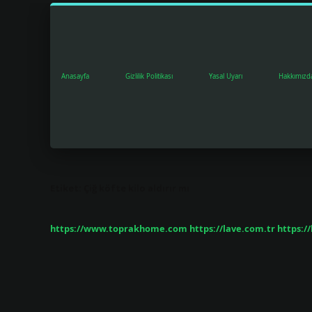
Anasayfa
Gizlilik Politikası
Yasal Uyarı
Hakkımızd
Etiket:
Çiğ köfte kilo aldırır mı
https://www.toprakhome.com
https://lave.com.tr
https:/