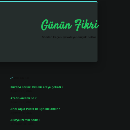
Günün Fikri
Gözden kaçanı yakalayan küçük notlar.
Sidebar
grandoperabet resmi sitesi
tulipbetgiris.org
Son Yazılar
Kur’an-ı Kerim’i kim bir araya getirdi ?
Ağustos 6, 2026
Azatin anlamı ne ?
Ağustos 5, 2026
Ariel Aqua Pudra ne için kullanılır ?
Ağustos 4, 2026
Alüvyal zemin nedir ?
Temmuz 30, 2026