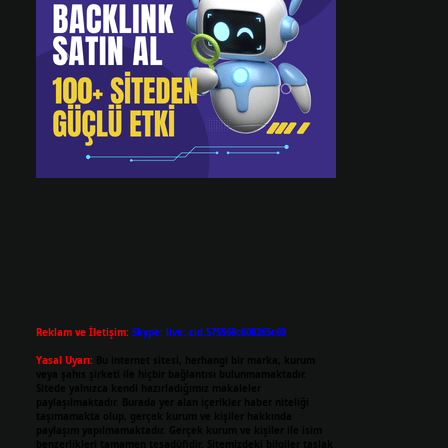
Reklam ve İletişim:
Skype: live:.cid.575569c608265c69
Yasal Uyarı:
Bu internet sitesi, herhangi bir marka, kurum
veya şahıs şirketi ile hiçbir bağlantısı bulunmamaktadır.
Sitede yalnızca kendi hazırladığımız makaleler
paylaşılmaktadır. Burada yer alan içerikler haber niteliği
taşımamakta olup, gerçek kurum ve kişiler hakkında
paylaşım yapılmamaktadır. Gerçek kurum ve kişiler ile isim
benzerlikleri tamamen tesadüfidir. Sitemizdeki bilgiler taslak