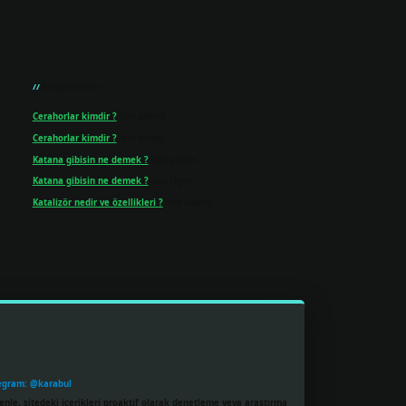
Son yorumlar
Cerahorlar kimdir ?
için
admin
Cerahorlar kimdir ?
için
Kartal
Katana gibisin ne demek ?
için
admin
Katana gibisin ne demek ?
için
Figen
Katalizör nedir ve özellikleri ?
için
admin
egram: @karabul
enle, sitedeki içerikleri proaktif olarak denetleme veya araştırma