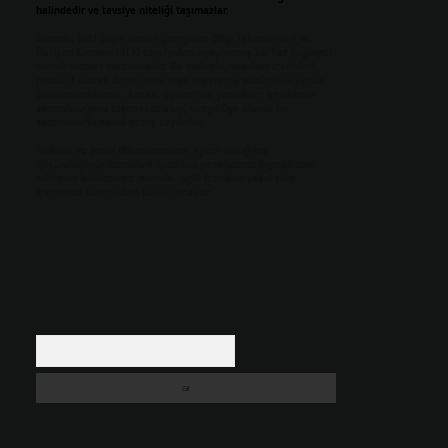
halindedir ve tavsiye niteliği taşımazlar.
Sitemiz, 5651 Sayılı Kanun gereğince Bilgi Teknolojileri ve
İletişim Kurumu (BTK) tarafından onaylanmış bir Yer Sağlayıcı
olarak hizmet vermektedir. Bu nedenle, sitedeki içerikleri
proaktif olarak denetleme veya araştırma yükümlülüğümüz
bulunmamaktadır. Ancak, üyelerimiz yazdıkları içeriklerin
sorumluluğunu taşımakta olup, siteye üye olarak bu
sorumluluğu kabul etmiş sayılırlar.
Hukuka ve yasal düzenlemelere aykırı olduğunu
düşündüğünüz içerikleri,
backlinkpanelicomtr@gmail.com
adresine bildirmeniz halinde, ilgili içerikler yasal süre
içerisinde sitemizden kaldırılacaktır.
Arama