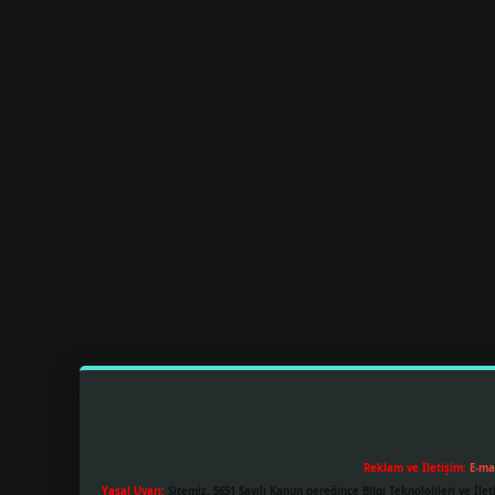
Reklam ve İletişim:
E-ma
Yasal Uyarı:
Sitemiz, 5651 Sayılı Kanun gereğince Bilgi Teknolojileri ve İl