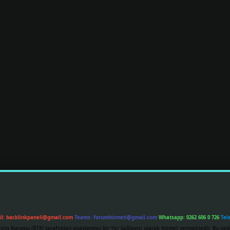
il:
backlinkpaneli@gmail.com
Teams:
forumhizmeti@gmail.com
Whatsapp: 0262 606 0 726
Tel
etişim Kurumu (BTK) tarafından onaylanmış bir Yer Sağlayıcı olarak hizmet vermektedir. Bu ned