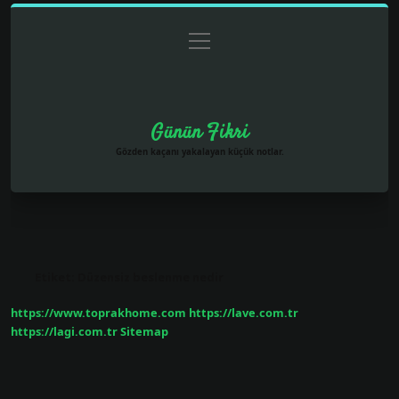
menüyü
Anasayfa
Gizlilik Politikası
Yasal Uyarı
aç
Hakkımızda
Günün Fikri
Gözden kaçanı yakalayan küçük notlar.
Etiket:
Düzensiz beslenme nedir
https://www.toprakhome.com
https://lave.com.tr
https://lagi.com.tr
Sitemap