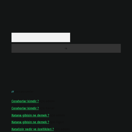
Arama
Son yorumlar
Cerahorlar kimdir ?
için
admin
Cerahorlar kimdir ?
için
Kartal
Katana gibisin ne demek ?
için
admin
Katana gibisin ne demek ?
için
Figen
Katalizör nedir ve özellikleri ?
için
admin