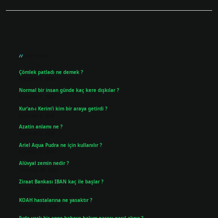
Sidebar
Son Yazılar
Çömlek patladı ne demek ?
Ağustos 9, 2026
Normal bir insan günde kaç kere dışkılar ?
Ağustos 8, 2026
Kur’an-ı Kerim’i kim bir araya getirdi ?
Ağustos 6, 2026
Azatin anlamı ne ?
Ağustos 5, 2026
Ariel Aqua Pudra ne için kullanılır ?
Ağustos 4, 2026
Alüvyal zemin nedir ?
Temmuz 30, 2026
Ziraat Bankası IBAN kaç ile başlar ?
Temmuz 29, 2026
KOAH hastalarına ne yasaktır ?
Temmuz 25, 2026