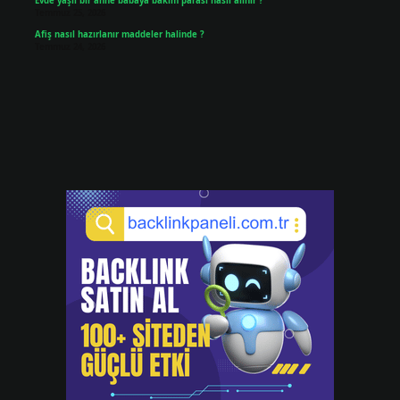
Evde yaşlı bir anne babaya bakım parası nasıl alınır ?
Temmuz 25, 2026
Afiş nasıl hazırlanır maddeler halinde ?
Temmuz 24, 2026