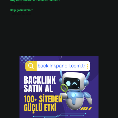
Afiş nasıl hazırlanır maddeler halinde ?
Temmuz 24, 2026
Kalp gözü kimin ?
Temmuz 23, 2026