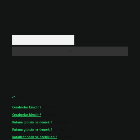
Arama
Son yorumlar
Cerahorlar kimdir ?
için
admin
Cerahorlar kimdir ?
için
Kartal
Katana gibisin ne demek ?
için
admin
Katana gibisin ne demek ?
için
Figen
Katalizör nedir ve özellikleri ?
için
admin