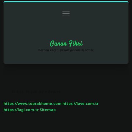
menüyü
Anasayfa
Gizlilik Politikası
Yasal Uyarı
aç
Hakkımızda
Günün Fikri
Gözden kaçanı yakalayan küçük notlar.
Etiket:
En rakip ne demek
https://www.toprakhome.com
https://lave.com.tr
https://lagi.com.tr
Sitemap