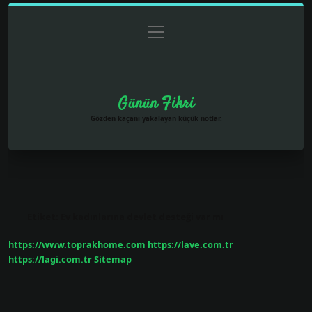
menüyü
Anasayfa
Gizlilik Politikası
Yasal Uyarı
aç
Hakkımızda
Günün Fikri
Gözden kaçanı yakalayan küçük notlar.
Etiket:
Ev kadınlarına devlet desteği var mı
https://www.toprakhome.com
https://lave.com.tr
https://lagi.com.tr
Sitemap