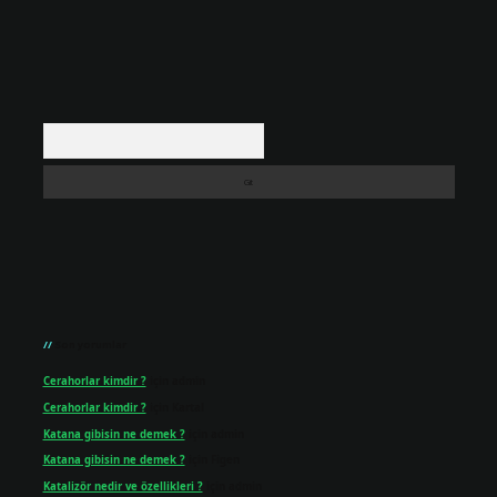
Arama
Son yorumlar
Cerahorlar kimdir ?
için
admin
Cerahorlar kimdir ?
için
Kartal
Katana gibisin ne demek ?
için
admin
Katana gibisin ne demek ?
için
Figen
Katalizör nedir ve özellikleri ?
için
admin