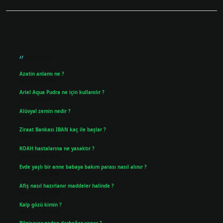
Sidebar
Son Yazılar
Azatin anlamı ne ?
Ağustos 5, 2026
Ariel Aqua Pudra ne için kullanılır ?
Ağustos 4, 2026
Alüvyal zemin nedir ?
Temmuz 30, 2026
Ziraat Bankası IBAN kaç ile başlar ?
Temmuz 29, 2026
KOAH hastalarına ne yasaktır ?
Temmuz 25, 2026
Evde yaşlı bir anne babaya bakım parası nasıl alınır ?
Temmuz 25, 2026
Afiş nasıl hazırlanır maddeler halinde ?
Temmuz 24, 2026
Kalp gözü kimin ?
Temmuz 23, 2026