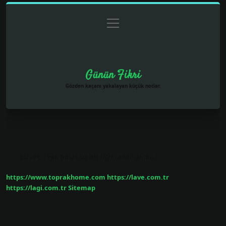
menüyü
Anasayfa
Gizlilik Politikası
Yasal Uyarı
aç
Hakkımızda
Günün Fikri
Gözden kaçanı yakalayan küçük notlar.
Etiket:
Fren balatası bittiğini nasıl anlarız
https://www.toprakhome.com
https://lave.com.tr
https://lagi.com.tr
Sitemap