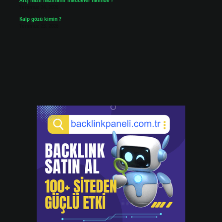
Afiş nasıl hazırlanır maddeler halinde ?
Temmuz 24, 2026
Kalp gözü kimin ?
Temmuz 23, 2026