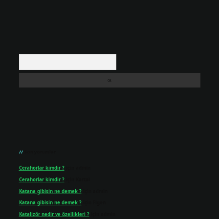
Arama
Son yorumlar
Cerahorlar kimdir ?
için
admin
Cerahorlar kimdir ?
için
Kartal
Katana gibisin ne demek ?
için
admin
Katana gibisin ne demek ?
için
Figen
Katalizör nedir ve özellikleri ?
için
admin