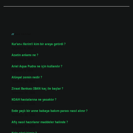
Sidebar
Son Yazılar
Kur’an-ı Kerim’i kim bir araya getirdi ?
Ağustos 6, 2026
Azatin anlamı ne ?
Ağustos 5, 2026
Ariel Aqua Pudra ne için kullanılır ?
Ağustos 4, 2026
Alüvyal zemin nedir ?
Temmuz 30, 2026
Ziraat Bankası IBAN kaç ile başlar ?
Temmuz 29, 2026
KOAH hastalarına ne yasaktır ?
Temmuz 25, 2026
Evde yaşlı bir anne babaya bakım parası nasıl alınır ?
Temmuz 25, 2026
Afiş nasıl hazırlanır maddeler halinde ?
Temmuz 24, 2026