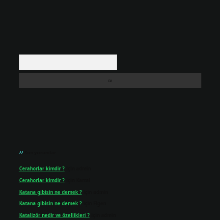
Arama
Son yorumlar
Cerahorlar kimdir ?
için
admin
Cerahorlar kimdir ?
için
Kartal
Katana gibisin ne demek ?
için
admin
Katana gibisin ne demek ?
için
Figen
Katalizör nedir ve özellikleri ?
için
admin