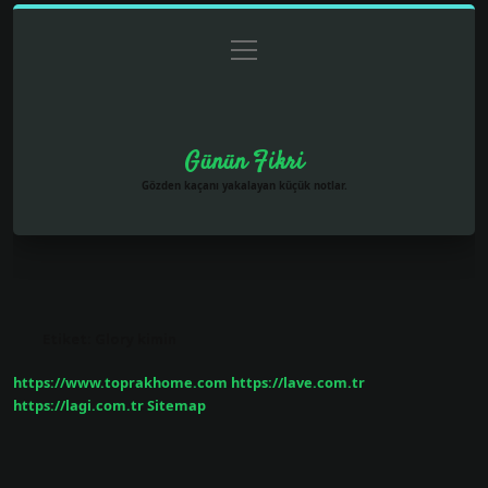
menüyü
Anasayfa
Gizlilik Politikası
Yasal Uyarı
aç
Hakkımızda
Günün Fikri
Gözden kaçanı yakalayan küçük notlar.
Etiket:
Glory kimin
https://www.toprakhome.com
https://lave.com.tr
https://lagi.com.tr
Sitemap