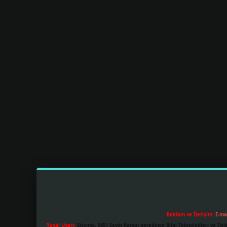
Reklam ve İletişim:
E-ma
Yasal Uyarı:
Sitemiz, 5651 Sayılı Kanun gereğince Bilgi Teknolojileri ve İl