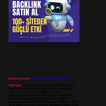
Reklam ve İletişim:
Skype: live:.cid.575569c608265c69
Yasal Uyarı:
Bu internet sitesi, herhangi bir marka, kurum
veya şahıs şirketi ile hiçbir bağlantısı bulunmamaktadır.
Sitede yalnızca kendi hazırladığımız makaleler
paylaşılmaktadır. Burada yer alan içerikler haber niteliği
taşımamakta olup, gerçek kurum ve kişiler hakkında
paylaşım yapılmamaktadır. Gerçek kurum ve kişiler ile isim
benzerlikleri tamamen tesadüfidir. Sitemizdeki bilgiler taslak