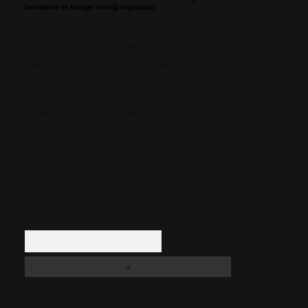
halindedir ve tavsiye niteliği taşımazlar.
Sitemiz, 5651 Sayılı Kanun gereğince Bilgi Teknolojileri ve
İletişim Kurumu (BTK) tarafından onaylanmış bir Yer Sağlayıcı
olarak hizmet vermektedir. Bu nedenle, sitedeki içerikleri
proaktif olarak denetleme veya araştırma yükümlülüğümüz
bulunmamaktadır. Ancak, üyelerimiz yazdıkları içeriklerin
sorumluluğunu taşımakta olup, siteye üye olarak bu
sorumluluğu kabul etmiş sayılırlar.
Hukuka ve yasal düzenlemelere aykırı olduğunu
düşündüğünüz içerikleri,
backlinkpanelicomtr@gmail.com
adresine bildirmeniz halinde, ilgili içerikler yasal süre
içerisinde sitemizden kaldırılacaktır.
Arama