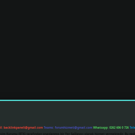
il:
backlinkpaneli@gmail.com
Teams:
forumhizmeti@gmail.com
Whatsapp: 0262 606 0 726
Tel
etişim Kurumu (BTK) tarafından onaylanmış bir Yer Sağlayıcı olarak hizmet vermektedir. Bu ned