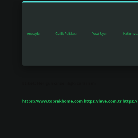
Anasayfa
Gizlilik Politikası
Yasal Uyarı
Hakkımızd
Etiket:
Her gün cinsel ilişki zararlı mı
https://www.toprakhome.com
https://lave.com.tr
https:/