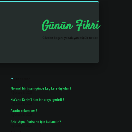
Günün Fikri
Gözden kaçanı yakalayan küçük notlar.
Sidebar
grandoperabet resmi sitesi
tu
Son Yazılar
Normal bir insan günde kaç kere dışkılar ?
Ağustos 8, 2026
Kur’an-ı Kerim’i kim bir araya getirdi ?
Ağustos 6, 2026
Azatin anlamı ne ?
Ağustos 5, 2026
Ariel Aqua Pudra ne için kullanılır ?
Ağustos 4, 2026