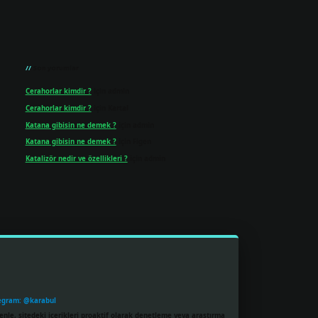
Son yorumlar
Cerahorlar kimdir ?
için
admin
Cerahorlar kimdir ?
için
Kartal
Katana gibisin ne demek ?
için
admin
Katana gibisin ne demek ?
için
Figen
Katalizör nedir ve özellikleri ?
için
admin
egram: @karabul
enle, sitedeki içerikleri proaktif olarak denetleme veya araştırma