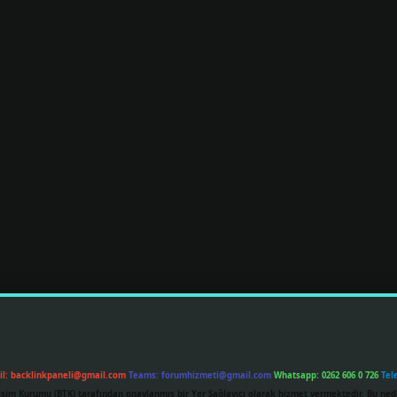
il:
backlinkpaneli@gmail.com
Teams:
forumhizmeti@gmail.com
Whatsapp: 0262 606 0 726
Tel
etişim Kurumu (BTK) tarafından onaylanmış bir Yer Sağlayıcı olarak hizmet vermektedir. Bu ned