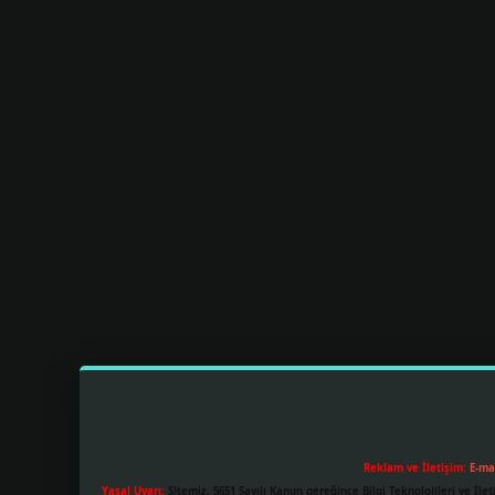
Reklam ve İletişim:
E-ma
Yasal Uyarı:
Sitemiz, 5651 Sayılı Kanun gereğince Bilgi Teknolojileri ve İl