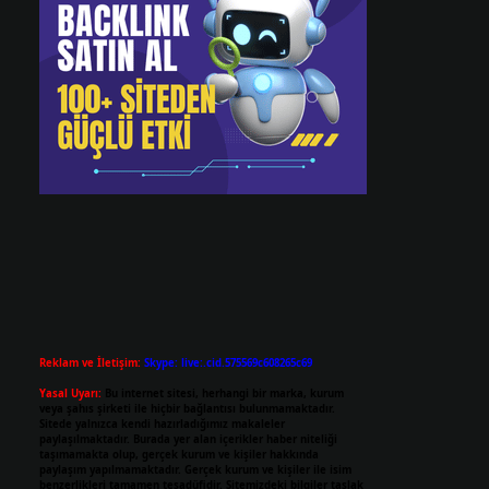
Reklam ve İletişim:
Skype: live:.cid.575569c608265c69
Yasal Uyarı:
Bu internet sitesi, herhangi bir marka, kurum
veya şahıs şirketi ile hiçbir bağlantısı bulunmamaktadır.
Sitede yalnızca kendi hazırladığımız makaleler
paylaşılmaktadır. Burada yer alan içerikler haber niteliği
taşımamakta olup, gerçek kurum ve kişiler hakkında
paylaşım yapılmamaktadır. Gerçek kurum ve kişiler ile isim
benzerlikleri tamamen tesadüfidir. Sitemizdeki bilgiler taslak