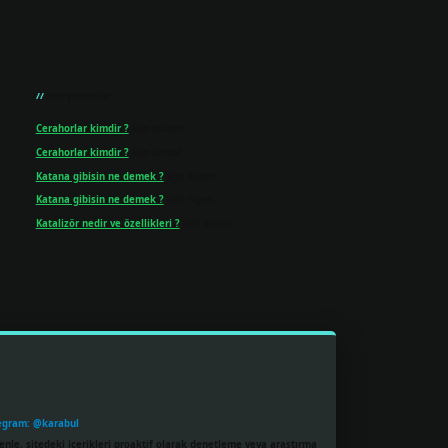
Son yorumlar
Cerahorlar kimdir ?
için
admin
Cerahorlar kimdir ?
için
Kartal
Katana gibisin ne demek ?
için
admin
Katana gibisin ne demek ?
için
Figen
Katalizör nedir ve özellikleri ?
için
admin
egram: @karabul
enle, sitedeki içerikleri proaktif olarak denetleme veya araştırma