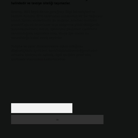
halindedir ve tavsiye niteliği taşımazlar.
Sitemiz, 5651 Sayılı Kanun gereğince Bilgi Teknolojileri ve
İletişim Kurumu (BTK) tarafından onaylanmış bir Yer Sağlayıcı
olarak hizmet vermektedir. Bu nedenle, sitedeki içerikleri
proaktif olarak denetleme veya araştırma yükümlülüğümüz
bulunmamaktadır. Ancak, üyelerimiz yazdıkları içeriklerin
sorumluluğunu taşımakta olup, siteye üye olarak bu
sorumluluğu kabul etmiş sayılırlar.
Hukuka ve yasal düzenlemelere aykırı olduğunu
düşündüğünüz içerikleri,
backlinkpanelicomtr@gmail.com
adresine bildirmeniz halinde, ilgili içerikler yasal süre
içerisinde sitemizden kaldırılacaktır.
Arama