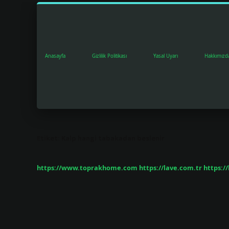
Anasayfa
Gizlilik Politikası
Yasal Uyarı
Hakkımızd
Etiket:
Kalp hangi tabakadan beslenir
https://www.toprakhome.com
https://lave.com.tr
https:/