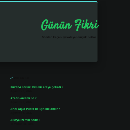
Günün Fikri
Gözden kaçanı yakalayan küçük notlar.
Sidebar
grandoperabet resmi sitesi
tulipbetgiris.org
Son Yazılar
Kur’an-ı Kerim’i kim bir araya getirdi ?
Ağustos 6, 2026
Azatin anlamı ne ?
Ağustos 5, 2026
Ariel Aqua Pudra ne için kullanılır ?
Ağustos 4, 2026
Alüvyal zemin nedir ?
Temmuz 30, 2026