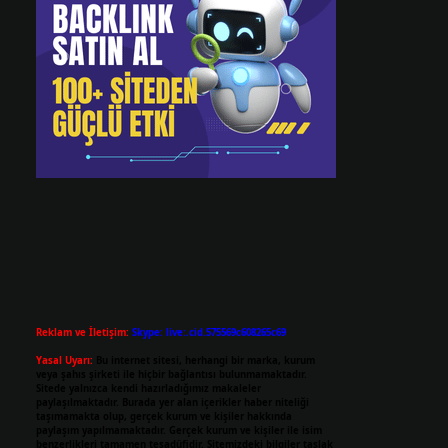
Reklam ve İletişim:
Skype: live:.cid.575569c608265c69
Yasal Uyarı:
Bu internet sitesi, herhangi bir marka, kurum
veya şahıs şirketi ile hiçbir bağlantısı bulunmamaktadır.
Sitede yalnızca kendi hazırladığımız makaleler
paylaşılmaktadır. Burada yer alan içerikler haber niteliği
taşımamakta olup, gerçek kurum ve kişiler hakkında
paylaşım yapılmamaktadır. Gerçek kurum ve kişiler ile isim
benzerlikleri tamamen tesadüfidir. Sitemizdeki bilgiler taslak