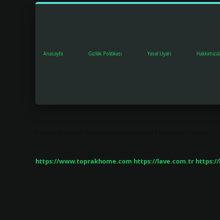
Anasayfa
Gizlilik Politikası
Yasal Uyarı
Hakkımızd
Etiket:
Kariyeri etkileyen unsurlar ve faktörler nelerdir
https://www.toprakhome.com
https://lave.com.tr
https:/