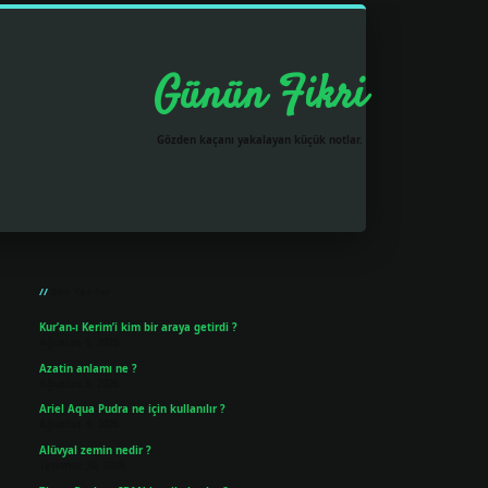
Günün Fikri
Gözden kaçanı yakalayan küçük notlar.
Sidebar
grandoperabet resmi sitesi
tulipbetgiris.org
Son Yazılar
Kur’an-ı Kerim’i kim bir araya getirdi ?
Ağustos 6, 2026
Azatin anlamı ne ?
Ağustos 5, 2026
Ariel Aqua Pudra ne için kullanılır ?
Ağustos 4, 2026
Alüvyal zemin nedir ?
Temmuz 30, 2026