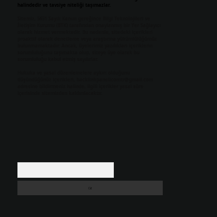
halindedir ve tavsiye niteliği taşımazlar.
Sitemiz, 5651 Sayılı Kanun gereğince Bilgi Teknolojileri ve
İletişim Kurumu (BTK) tarafından onaylanmış bir Yer Sağlayıcı
olarak hizmet vermektedir. Bu nedenle, sitedeki içerikleri
proaktif olarak denetleme veya araştırma yükümlülüğümüz
bulunmamaktadır. Ancak, üyelerimiz yazdıkları içeriklerin
sorumluluğunu taşımakta olup, siteye üye olarak bu
sorumluluğu kabul etmiş sayılırlar.
Hukuka ve yasal düzenlemelere aykırı olduğunu
düşündüğünüz içerikleri,
backlinkpanelicomtr@gmail.com
adresine bildirmeniz halinde, ilgili içerikler yasal süre
içerisinde sitemizden kaldırılacaktır.
Arama