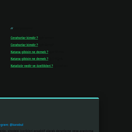
Son yorumlar
Cerahorlar kimdir ?
için
admin
Cerahorlar kimdir ?
için
Kartal
Katana gibisin ne demek ?
için
admin
Katana gibisin ne demek ?
için
Figen
Katalizör nedir ve özellikleri ?
için
admin
egram: @karabul
enle, sitedeki içerikleri proaktif olarak denetleme veya araştırma