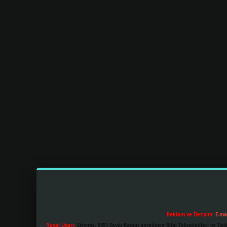
Reklam ve İletişim:
E-ma
Yasal Uyarı:
Sitemiz, 5651 Sayılı Kanun gereğince Bilgi Teknolojileri ve İl