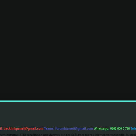
il:
backlinkpaneli@gmail.com
Teams:
forumhizmeti@gmail.com
Whatsapp: 0262 606 0 726
Tel
etişim Kurumu (BTK) tarafından onaylanmış bir Yer Sağlayıcı olarak hizmet vermektedir. Bu ned