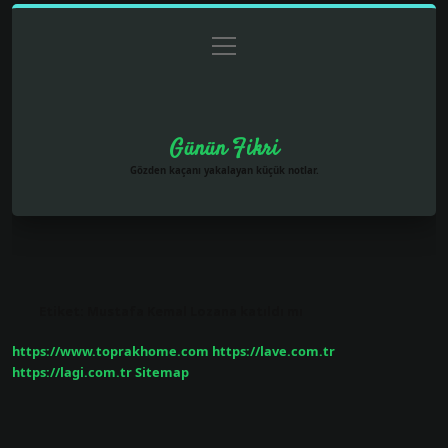
menüyü
Anasayfa
Gizlilik Politikası
Yasal Uyarı
aç
Hakkımızda
Günün Fikri
Gözden kaçanı yakalayan küçük notlar.
Etiket:
Mustafa Kemal Lozana katıldı mı
https://www.toprakhome.com
https://lave.com.tr
https://lagi.com.tr
Sitemap