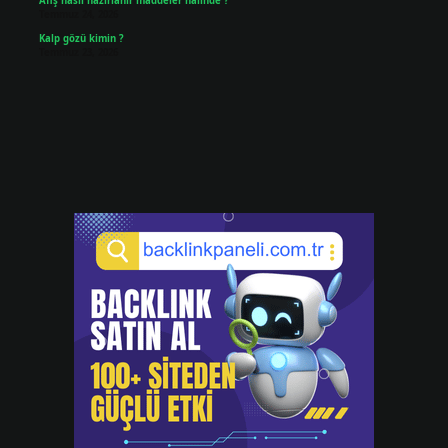
Afiş nasıl hazırlanır maddeler halinde ?
Temmuz 24, 2026
Kalp gözü kimin ?
Temmuz 23, 2026