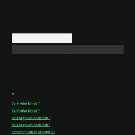
Arama
Son yorumlar
Cerahorlar kimdir ?
için
admin
Cerahorlar kimdir ?
için
Kartal
Katana gibisin ne demek ?
için
admin
Katana gibisin ne demek ?
için
Figen
Katalizör nedir ve özellikleri ?
için
admin