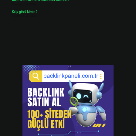
Afiş nasıl hazırlanır maddeler halinde ?
Temmuz 24, 2026
Kalp gözü kimin ?
Temmuz 23, 2026