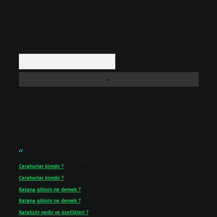
Arama
Son yorumlar
Cerahorlar kimdir ?
için
admin
Cerahorlar kimdir ?
için
Kartal
Katana gibisin ne demek ?
için
admin
Katana gibisin ne demek ?
için
Figen
Katalizör nedir ve özellikleri ?
için
admin