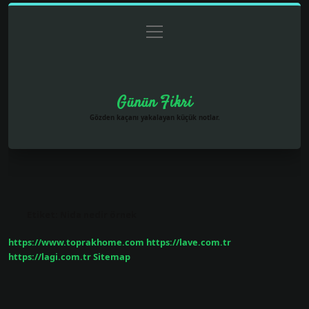
menüyü
Anasayfa
Gizlilik Politikası
Yasal Uyarı
aç
Hakkımızda
Günün Fikri
Gözden kaçanı yakalayan küçük notlar.
Etiket:
Nida nedir örnek
https://www.toprakhome.com
https://lave.com.tr
https://lagi.com.tr
Sitemap