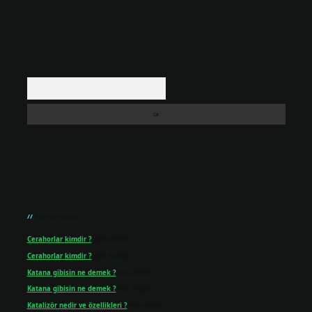
Arama
Son yorumlar
Cerahorlar kimdir ?
için
admin
Cerahorlar kimdir ?
için
Kartal
Katana gibisin ne demek ?
için
admin
Katana gibisin ne demek ?
için
Figen
Katalizör nedir ve özellikleri ?
için
admin