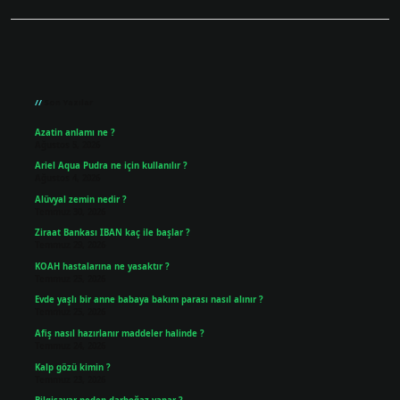
Sidebar
Son Yazılar
Azatin anlamı ne ?
Ağustos 5, 2026
Ariel Aqua Pudra ne için kullanılır ?
Ağustos 4, 2026
Alüvyal zemin nedir ?
Temmuz 30, 2026
Ziraat Bankası IBAN kaç ile başlar ?
Temmuz 29, 2026
KOAH hastalarına ne yasaktır ?
Temmuz 25, 2026
Evde yaşlı bir anne babaya bakım parası nasıl alınır ?
Temmuz 25, 2026
Afiş nasıl hazırlanır maddeler halinde ?
Temmuz 24, 2026
Kalp gözü kimin ?
Temmuz 23, 2026