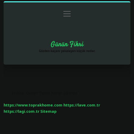
menüyü
Anasayfa
Gizlilik Politikası
Yasal Uyarı
aç
Hakkımızda
Günün Fikri
Gözden kaçanı yakalayan küçük notlar.
Etiket:
Oliver Twist hangi ülkenin
https://www.toprakhome.com
https://lave.com.tr
https://lagi.com.tr
Sitemap