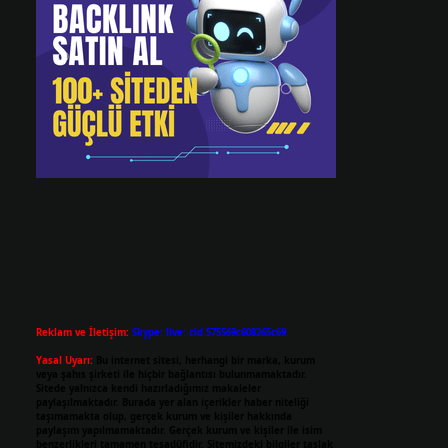
Reklam ve İletişim:
Skype: live:.cid.575569c608265c69
Yasal Uyarı:
Bu internet sitesi, herhangi bir marka, kurum
veya şahıs şirketi ile hiçbir bağlantısı bulunmamaktadır.
Sitede yalnızca kendi hazırladığımız makaleler
paylaşılmaktadır. Burada yer alan içerikler haber niteliği
taşımamakta olup, gerçek kurum ve kişiler hakkında
paylaşım yapılmamaktadır. Gerçek kurum ve kişiler ile isim
benzerlikleri tamamen tesadüfidir. Sitemizdeki bilgiler taslak