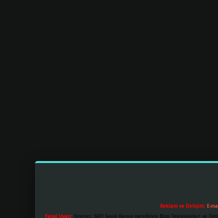
Reklam ve İletişim:
E-ma
Yasal Uyarı:
Sitemiz, 5651 Sayılı Kanun gereğince Bilgi Teknolojileri ve İl