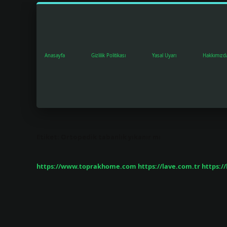
Anasayfa
Gizlilik Politikası
Yasal Uyarı
Hakkımızd
Etiket:
Ortopedik tabanlık yıkanır mı
https://www.toprakhome.com
https://lave.com.tr
https:/