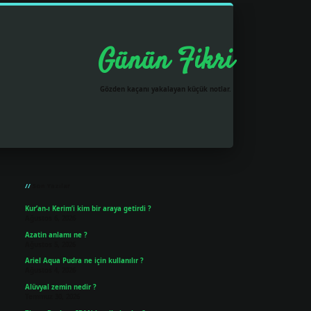
Günün Fikri
Gözden kaçanı yakalayan küçük notlar.
Sidebar
grandoperabet resmi sitesi
tulipbetgiris.org
Son Yazılar
Kur’an-ı Kerim’i kim bir araya getirdi ?
Ağustos 6, 2026
Azatin anlamı ne ?
Ağustos 5, 2026
Ariel Aqua Pudra ne için kullanılır ?
Ağustos 4, 2026
Alüvyal zemin nedir ?
Temmuz 30, 2026