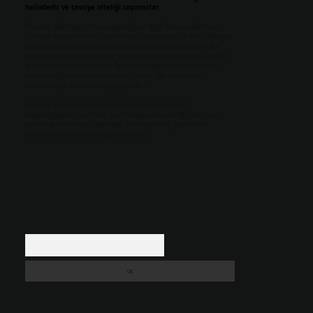
halindedir ve tavsiye niteliği taşımazlar.
Sitemiz, 5651 Sayılı Kanun gereğince Bilgi Teknolojileri ve
İletişim Kurumu (BTK) tarafından onaylanmış bir Yer Sağlayıcı
olarak hizmet vermektedir. Bu nedenle, sitedeki içerikleri
proaktif olarak denetleme veya araştırma yükümlülüğümüz
bulunmamaktadır. Ancak, üyelerimiz yazdıkları içeriklerin
sorumluluğunu taşımakta olup, siteye üye olarak bu
sorumluluğu kabul etmiş sayılırlar.
Hukuka ve yasal düzenlemelere aykırı olduğunu
düşündüğünüz içerikleri,
backlinkpanelicomtr@gmail.com
adresine bildirmeniz halinde, ilgili içerikler yasal süre
içerisinde sitemizden kaldırılacaktır.
Arama