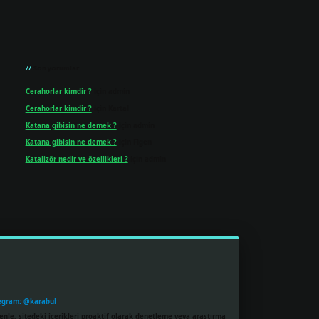
Son yorumlar
Cerahorlar kimdir ?
için
admin
Cerahorlar kimdir ?
için
Kartal
Katana gibisin ne demek ?
için
admin
Katana gibisin ne demek ?
için
Figen
Katalizör nedir ve özellikleri ?
için
admin
egram: @karabul
enle, sitedeki içerikleri proaktif olarak denetleme veya araştırma