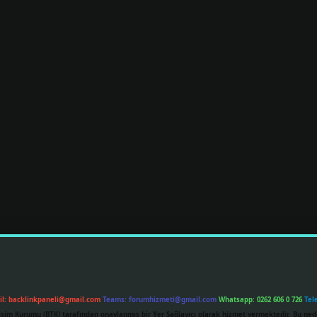
il:
backlinkpaneli@gmail.com
Teams:
forumhizmeti@gmail.com
Whatsapp: 0262 606 0 726
Tel
etişim Kurumu (BTK) tarafından onaylanmış bir Yer Sağlayıcı olarak hizmet vermektedir. Bu ned