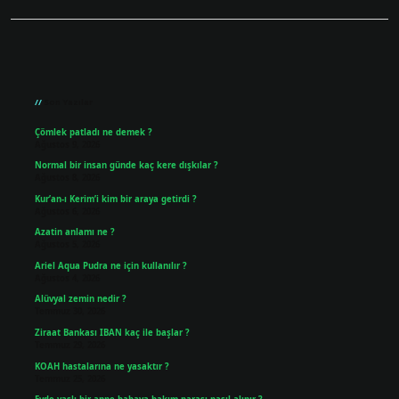
Sidebar
Son Yazılar
Çömlek patladı ne demek ?
Ağustos 9, 2026
Normal bir insan günde kaç kere dışkılar ?
Ağustos 8, 2026
Kur’an-ı Kerim’i kim bir araya getirdi ?
Ağustos 6, 2026
Azatin anlamı ne ?
Ağustos 5, 2026
Ariel Aqua Pudra ne için kullanılır ?
Ağustos 4, 2026
Alüvyal zemin nedir ?
Temmuz 30, 2026
Ziraat Bankası IBAN kaç ile başlar ?
Temmuz 29, 2026
KOAH hastalarına ne yasaktır ?
Temmuz 25, 2026