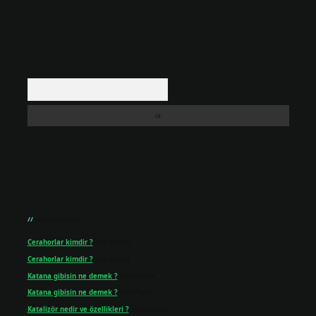
Arama
Son yorumlar
Cerahorlar kimdir ?
için
admin
Cerahorlar kimdir ?
için
Kartal
Katana gibisin ne demek ?
için
admin
Katana gibisin ne demek ?
için
Figen
Katalizör nedir ve özellikleri ?
için
admin