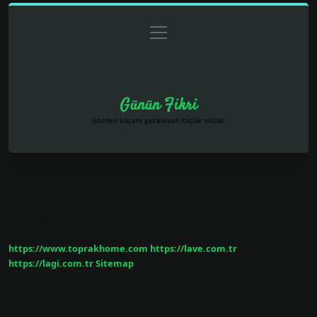
menüyü
Anasayfa
Gizlilik Politikası
Yasal Uyarı
aç
Hakkımızda
Günün Fikri
Gözden kaçanı yakalayan küçük notlar.
Etiket:
Pilates spor sayılır mı
https://www.toprakhome.com
https://lave.com.tr
https://lagi.com.tr
Sitemap