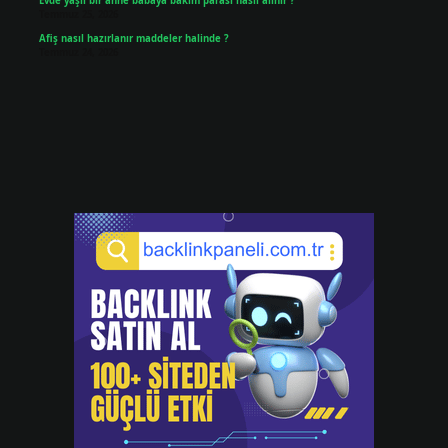
Evde yaşlı bir anne babaya bakım parası nasıl alınır ?
Temmuz 25, 2026
Afiş nasıl hazırlanır maddeler halinde ?
Temmuz 24, 2026