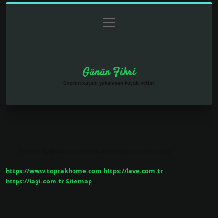
menüyü
Anasayfa
Gizlilik Politikası
Yasal Uyarı
aç
Hakkımızda
Günün Fikri
Gözden kaçanı yakalayan küçük notlar.
Etiket:
Sağlıklı cinsel ilişki haftada kaç kere olur
https://www.toprakhome.com
https://lave.com.tr
https://lagi.com.tr
Sitemap