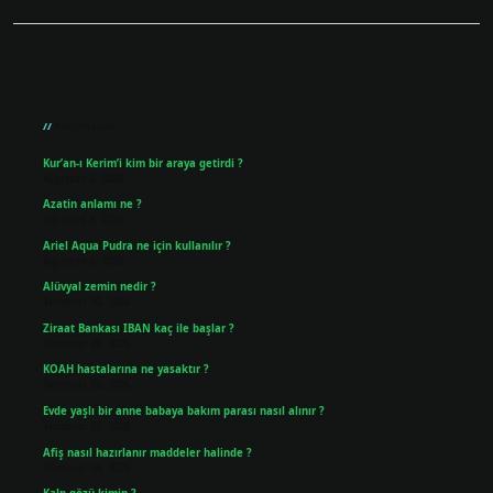
Sidebar
Son Yazılar
Kur’an-ı Kerim’i kim bir araya getirdi ?
Ağustos 6, 2026
Azatin anlamı ne ?
Ağustos 5, 2026
Ariel Aqua Pudra ne için kullanılır ?
Ağustos 4, 2026
Alüvyal zemin nedir ?
Temmuz 30, 2026
Ziraat Bankası IBAN kaç ile başlar ?
Temmuz 29, 2026
KOAH hastalarına ne yasaktır ?
Temmuz 25, 2026
Evde yaşlı bir anne babaya bakım parası nasıl alınır ?
Temmuz 25, 2026
Afiş nasıl hazırlanır maddeler halinde ?
Temmuz 24, 2026