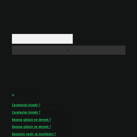
Arama
Son yorumlar
Cerahorlar kimdir ?
için
admin
Cerahorlar kimdir ?
için
Kartal
Katana gibisin ne demek ?
için
admin
Katana gibisin ne demek ?
için
Figen
Katalizör nedir ve özellikleri ?
için
admin