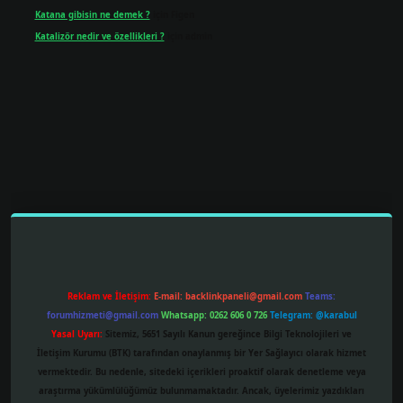
Katana gibisin ne demek ?
için
Figen
Katalizör nedir ve özellikleri ?
için
admin
perabet resmi sitesi
tulipbetgiris.org
Reklam ve İletişim:
E-mail:
backlinkpaneli@gmail.com
Teams:
forumhizmeti@gmail.com
Whatsapp: 0262 606 0 726
Telegram: @karabul
Yasal Uyarı:
Sitemiz, 5651 Sayılı Kanun gereğince Bilgi Teknolojileri ve
İletişim Kurumu (BTK) tarafından onaylanmış bir Yer Sağlayıcı olarak hizmet
vermektedir. Bu nedenle, sitedeki içerikleri proaktif olarak denetleme veya
araştırma yükümlülüğümüz bulunmamaktadır. Ancak, üyelerimiz yazdıkları