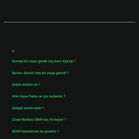
Sidebar
Son Yazılar
Normal bir insan günde kaç kere dışkılar ?
Ağustos 8, 2026
Kur’an-ı Kerim’i kim bir araya getirdi ?
Ağustos 6, 2026
Azatin anlamı ne ?
Ağustos 5, 2026
Ariel Aqua Pudra ne için kullanılır ?
Ağustos 4, 2026
Alüvyal zemin nedir ?
Temmuz 30, 2026
Ziraat Bankası IBAN kaç ile başlar ?
Temmuz 29, 2026
KOAH hastalarına ne yasaktır ?
Temmuz 25, 2026