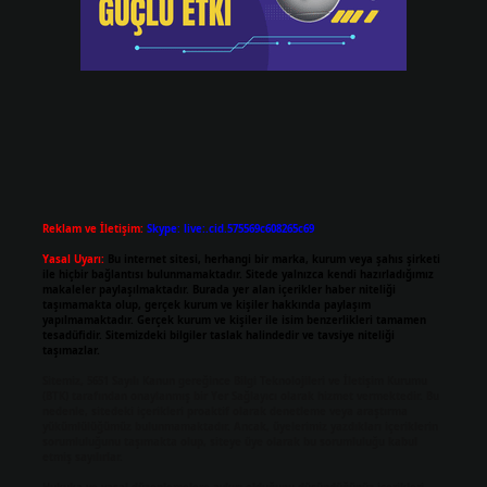
Reklam ve İletişim:
Skype: live:.cid.575569c608265c69
Yasal Uyarı:
Bu internet sitesi, herhangi bir marka, kurum veya şahıs şirketi
ile hiçbir bağlantısı bulunmamaktadır. Sitede yalnızca kendi hazırladığımız
makaleler paylaşılmaktadır. Burada yer alan içerikler haber niteliği
taşımamakta olup, gerçek kurum ve kişiler hakkında paylaşım
yapılmamaktadır. Gerçek kurum ve kişiler ile isim benzerlikleri tamamen
tesadüfidir. Sitemizdeki bilgiler taslak halindedir ve tavsiye niteliği
taşımazlar.
Sitemiz, 5651 Sayılı Kanun gereğince Bilgi Teknolojileri ve İletişim Kurumu
(BTK) tarafından onaylanmış bir Yer Sağlayıcı olarak hizmet vermektedir. Bu
nedenle, sitedeki içerikleri proaktif olarak denetleme veya araştırma
yükümlülüğümüz bulunmamaktadır. Ancak, üyelerimiz yazdıkları içeriklerin
sorumluluğunu taşımakta olup, siteye üye olarak bu sorumluluğu kabul
etmiş sayılırlar.