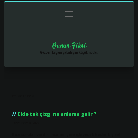
menüyü
Anasayfa
Gizlilik Politikası
Yasal Uyarı
aç
Hakkımızda
Günün Fikri
Gözden kaçanı yakalayan küçük notlar.
Etiket:
tek
Elde tek çizgi ne anlama gelir ?
Tarih: Ekim 8, 2025
Bazı sorular vardır, insanın içine işleyecek kadar kişisel