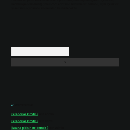
Hukuka ve yasal düzenlemelere aykırı olduğunu düşündüğünüz içerikleri,
backlinkpanelicomtr@gmail.com
adresine bildirmeniz halinde, ilgili içerikler
yasal süre içerisinde sitemizden kaldırılacaktır.
Arama
Son yorumlar
Cerahorlar kimdir ?
için
admin
Cerahorlar kimdir ?
için
Kartal
Katana gibisin ne demek ?
için
admin