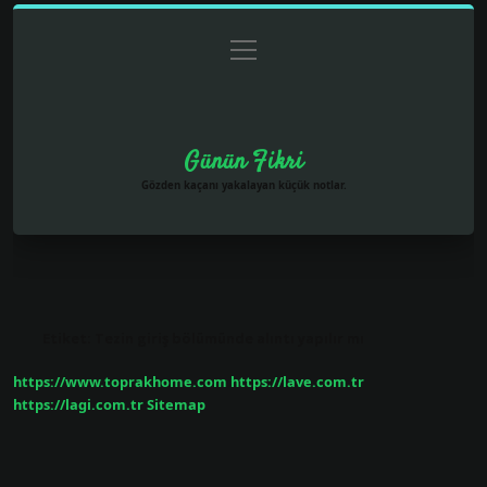
menüyü
Anasayfa
Gizlilik Politikası
Yasal Uyarı
aç
Hakkımızda
Günün Fikri
Gözden kaçanı yakalayan küçük notlar.
Etiket:
Tezin giriş bölümünde alıntı yapılır mı
https://www.toprakhome.com
https://lave.com.tr
https://lagi.com.tr
Sitemap