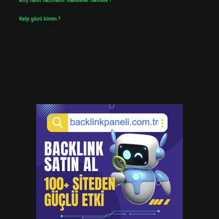
Afiş nasıl hazırlanır maddeler halinde ?
Temmuz 24, 2026
Kalp gözü kimin ?
Temmuz 23, 2026