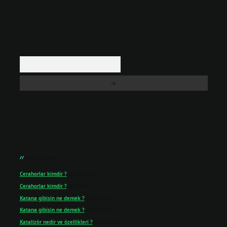
Arama
Son yorumlar
Cerahorlar kimdir ?
için
admin
Cerahorlar kimdir ?
için
Kartal
Katana gibisin ne demek ?
için
admin
Katana gibisin ne demek ?
için
Figen
Katalizör nedir ve özellikleri ?
için
admin