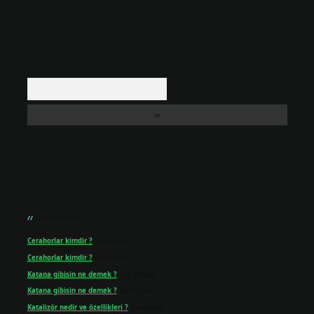
Arama
Son yorumlar
Cerahorlar kimdir ?
için
admin
Cerahorlar kimdir ?
için
Kartal
Katana gibisin ne demek ?
için
admin
Katana gibisin ne demek ?
için
Figen
Katalizör nedir ve özellikleri ?
için
admin