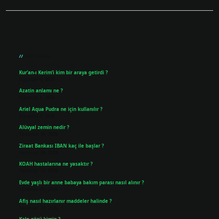
Sidebar
Son Yazılar
Kur’an-ı Kerim’i kim bir araya getirdi ?
Ağustos 6, 2026
Azatin anlamı ne ?
Ağustos 5, 2026
Ariel Aqua Pudra ne için kullanılır ?
Ağustos 4, 2026
Alüvyal zemin nedir ?
Temmuz 30, 2026
Ziraat Bankası IBAN kaç ile başlar ?
Temmuz 29, 2026
KOAH hastalarına ne yasaktır ?
Temmuz 25, 2026
Evde yaşlı bir anne babaya bakım parası nasıl alınır ?
Temmuz 25, 2026
Afiş nasıl hazırlanır maddeler halinde ?
Temmuz 24, 2026