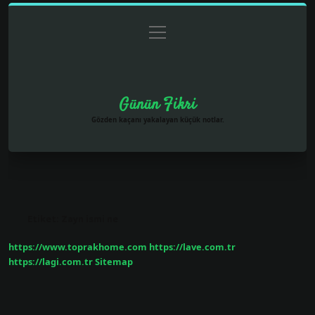
menüyü
Anasayfa
Gizlilik Politikası
Yasal Uyarı
aç
Hakkımızda
Günün Fikri
Gözden kaçanı yakalayan küçük notlar.
Etiket:
Zayn ismi ne
https://www.toprakhome.com
https://lave.com.tr
https://lagi.com.tr
Sitemap