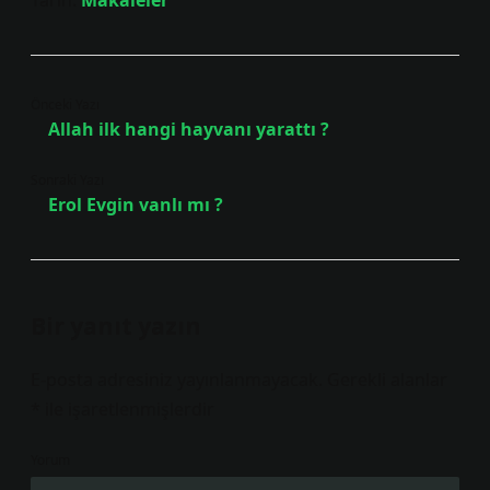
Tarih:
Makaleler
Önceki Yazı
Allah ilk hangi hayvanı yarattı ?
Sonraki Yazı
Erol Evgin vanlı mı ?
Bir yanıt yazın
E-posta adresiniz yayınlanmayacak.
Gerekli alanlar
*
ile işaretlenmişlerdir
Yorum