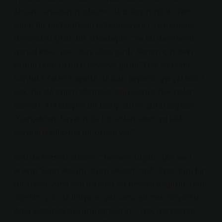
akşam, arkadaş grubumuzla buluşmuştuk. Tam
çılgın bir muhabbetin ortasındayken, matematik
dersinden çıkan bir arkadaşım, “Ya bu denklemin
gerçel kökü yok” diye söze girdi. Benim içimdeki
esprili taraf hemen devreye girdi: “Eee, sana mı
sorduk? Zaten hayatta da bazı şeylerin gerçel kökü
yok, biz de onları çözmeye çalışıyoruz, bak neler
oluyor!” Arkadaşım bir bakış attı ve şunu söyledi:
“Gerçekten, hayatımda hiç anlamadım şu kök
olayını. Hadi bana bir örnek ver.”
Ben de hemen atıldım: “Tamam, düşün, biri seni
arayıp ‘Yarın akşam dışarı çıkalım mı?’ diyor. Yani bir
tür davet! Ama sen o kadar da hevesli değilsin. Hadi
diyelim, çok da ihtiyacın yok ama gitmek istiyorsun.
Ama sonunda düşünüyorsun ki… Yok, gerçekten