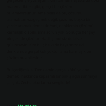
gerçekleriyle yüzleştim. Kimi zaman hayatta da tıpkı
matematikteki gibi, gerçel bir çözüm
bulamıyorsunuz. Ama belki de bu, çözümü
aramaktan vazgeçmek değil, çözümü başka bir
yerde aramak demektir. Yani, denklemin çözümü
karmaşık olabilir, ama sorun yok. Sonuçta her şey
bir şekilde çözülür! Hadi, şimdi siz de biraz
gülümseyin. Kim bilir, belki de hayatınızdaki
denklemde gerçel kök yoktur, ama karmaşık bir
çözüm bulabilirsiniz!
Bu içeriğimizle “Denklemin gerçel kökü yok ne
demek” hakkında kapsamlı bir bakış açısı sunmaya
çalıştık. Zeche okurlarına sevgilerle!