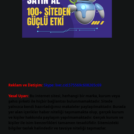
Reklam ve İletişim:
Skype: live:.cid.575569c608265c69
Yasal Uyarı:
Bu internet sitesi, herhangi bir marka, kurum veya
şahıs şirketi ile hiçbir bağlantısı bulunmamaktadır. Sitede
yalnızca kendi hazırladığımız makaleler paylaşılmaktadır. Burada
yer alan içerikler haber niteliği taşımamakta olup, gerçek kurum
ve kişiler hakkında paylaşım yapılmamaktadır. Gerçek kurum ve
kişiler ile isim benzerlikleri tamamen tesadüfidir. Sitemizdeki
bilgiler taslak halindedir ve tavsiye niteliği taşımazlar.