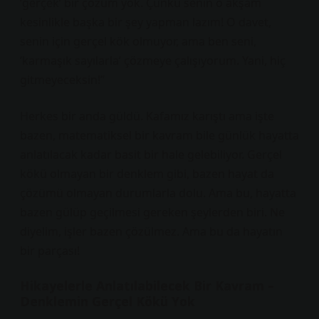
‘gerçek’ bir çözüm yok. Çünkü senin o akşam
kesinlikle başka bir şey yapman lazım! O davet,
senin için gerçel kök olmuyor, ama ben seni,
‘karmaşık sayılarla’ çözmeye çalışıyorum. Yani, hiç
gitmeyeceksin!”
Herkes bir anda güldü. Kafamız karıştı ama işte
bazen, matematiksel bir kavram bile günlük hayatta
anlatılacak kadar basit bir hale gelebiliyor. Gerçel
kökü olmayan bir denklem gibi, bazen hayat da
çözümü olmayan durumlarla dolu. Ama bu, hayatta
bazen gülüp geçilmesi gereken şeylerden biri. Ne
diyelim, işler bazen çözülmez. Ama bu da hayatın
bir parçası!
Hikayelerle Anlatılabilecek Bir Kavram –
Denklemin Gerçel Kökü Yok