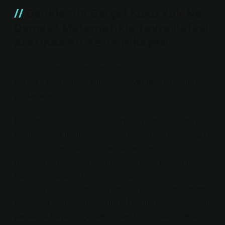
Denklemin Gerçel Kökü Yok Ne
Demek? Matematikle Teyze Kafası
Arasında Bir Yerin Hikayesi
Bugün sizlerle “Denklemin gerçel kökü yok ne
demek” konusunda işinize yarayabilecek bilgileri
paylaşacağız.
İzmir’de sabah kahvesini içerken, birden aklıma
takıldı: “Denklemin gerçel kökü yok ne demek?” Bu
soruyu düşündükçe, bir anda kendimi bir
matematik profesörü gibi hissetmeye başladım.
Hani insan bazen her şeyi çok derinlemesine
düşünür ya, işte ben de öyle biriyim. Düşüncelerim
bir yanda derin matematiksel teorilere dalarken, bir
yanda da hayatın içinden gelen komik sahnelerle