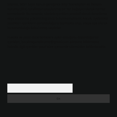
Sitemiz, 5651 Sayılı Kanun gereğince Bilgi Teknolojileri ve İletişim
Kurumu (BTK) tarafından onaylanmış bir Yer Sağlayıcı olarak hizmet
vermektedir. Bu nedenle, sitedeki içerikleri proaktif olarak denetleme
veya araştırma yükümlülüğümüz bulunmamaktadır. Ancak, üyelerimiz
yazdıkları içeriklerin sorumluluğunu taşımakta olup, siteye üye olarak
bu sorumluluğu kabul etmiş sayılırlar.
Hukuka ve yasal düzenlemelere aykırı olduğunu düşündüğünüz
içerikleri,
backlinkpanelicomtr@gmail.com
adresine bildirmeniz
halinde, ilgili içerikler yasal süre içerisinde sitemizden kaldırılacaktır.
Arama