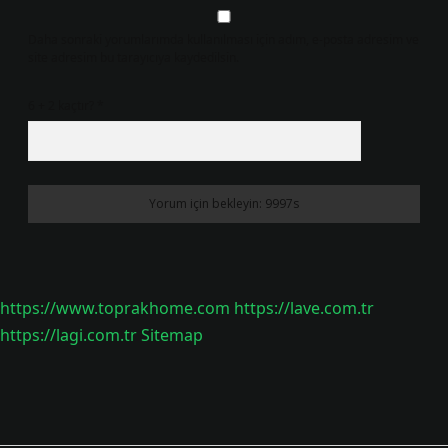
Daha sonraki yorumlarımda kullanılması için adım, e-posta adresim ve
site adresim bu tarayıcıya kaydedilsin.
6 + 2 kaçtır?
*
https://www.toprakhome.com
https://lave.com.tr
https://lagi.com.tr
Sitemap