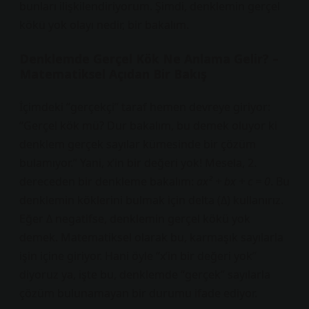
bunları ilişkilendiriyorum. Şimdi, denklemin gerçel
kökü yok olayı nedir, bir bakalım.
Denklemde Gerçel Kök Ne Anlama Gelir? –
Matematiksel Açıdan Bir Bakış
İçimdeki “gerçekçi” taraf hemen devreye giriyor:
“Gerçel kök mü? Dur bakalım, bu demek oluyor ki
denklem gerçek sayılar kümesinde bir çözüm
bulamıyor.” Yani, x’in bir değeri yok! Mesela, 2.
dereceden bir denkleme bakalım:
ax² + bx + c = 0
. Bu
denklemin köklerini bulmak için delta (Δ) kullanırız.
Eğer Δ negatifse, denklemin gerçel kökü yok
demek. Matematiksel olarak bu, karmaşık sayılarla
işin içine giriyor. Hani öyle “x’in bir değeri yok”
diyoruz ya, işte bu, denklemde “gerçek” sayılarla
çözüm bulunamayan bir durumu ifade ediyor.