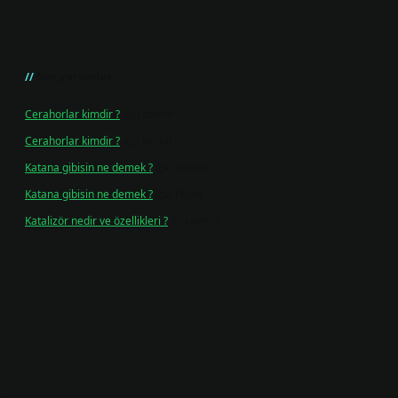
Son yorumlar
Cerahorlar kimdir ?
için
admin
Cerahorlar kimdir ?
için
Kartal
Katana gibisin ne demek ?
için
admin
Katana gibisin ne demek ?
için
Figen
Katalizör nedir ve özellikleri ?
için
admin