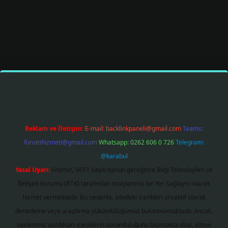
smi sitesi
tulipbetgiris.org
Reklam ve İletişim:
E-mail:
backlinkpaneli@gmail.com
Teams:
forumhizmeti@gmail.com
Whatsapp: 0262 606 0 726
Telegram:
@karabul
Yasal Uyarı:
Sitemiz, 5651 Sayılı Kanun gereğince Bilgi Teknolojileri ve
İletişim Kurumu (BTK) tarafından onaylanmış bir Yer Sağlayıcı olarak
hizmet vermektedir. Bu nedenle, sitedeki içerikleri proaktif olarak
denetleme veya araştırma yükümlülüğümüz bulunmamaktadır. Ancak,
üyelerimiz yazdıkları içeriklerin sorumluluğunu taşımakta olup, siteye