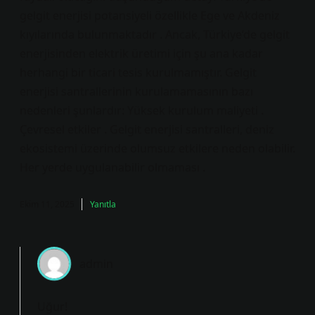
gelgit enerjisi potansiyeli özellikle Ege ve Akdeniz
kıyılarında bulunmaktadır . Ancak, Türkiye’de gelgit
enerjisinden elektrik üretimi için şu ana kadar
herhangi bir ticari tesis kurulmamıştır. Gelgit
enerjisi santrallerinin kurulamamasının bazı
nedenleri şunlardır: Yüksek kurulum maliyeti .
Çevresel etkiler . Gelgit enerjisi santralleri, deniz
ekosistemi üzerinde olumsuz etkilere neden olabilir.
Her yerde uygulanabilir olmaması .
Ekim 11, 2025
Yanıtla
admin
Uğur!