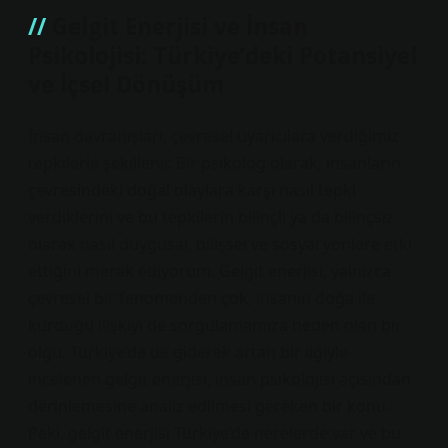
Gelgit Enerjisi ve İnsan
Psikolojisi: Türkiye’deki Potansiyel
ve İçsel Dönüşüm
İnsan davranışları, çevresel uyarıcılara verdiğimiz
tepkilerle şekillenir. Bir psikolog olarak, insanların
çevresindeki doğal olaylara karşı nasıl tepki
verdiklerini ve bu tepkilerin bilinçli ya da bilinçsiz
olarak nasıl duygusal, bilişsel ve sosyal yönlere etki
ettiğini merak ediyorum. Gelgit enerjisi, yalnızca
çevresel bir fenomenden çok, insanın doğa ile
kurduğu ilişkiyi de sorgulamamıza neden olan bir
olgu. Türkiye’de de giderek artan bir ilgiyle
incelenen gelgit enerjisi, insan psikolojisi açısından
derinlemesine analiz edilmesi gereken bir konu.
Peki, gelgit enerjisi Türkiye’de nerelerde var ve bu