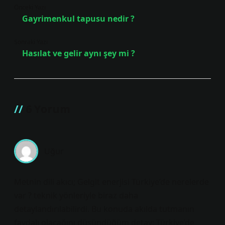
Önceki Yazı
Gayrimenkul tapusu nedir ?
Sonraki Yazı
Hasılat ve gelir aynı şey mi ?
6 Yorum
Uğur
Metnin dili akıcı; Gelgit enerjisi Türkiye’de nerelerde
var ? teknik yönleriyle biraz daha
detaylandırılabilirdi. Bu konuda akılda tutmanın
faydalı olacağını düşündüğüm detay: Türkiye’de