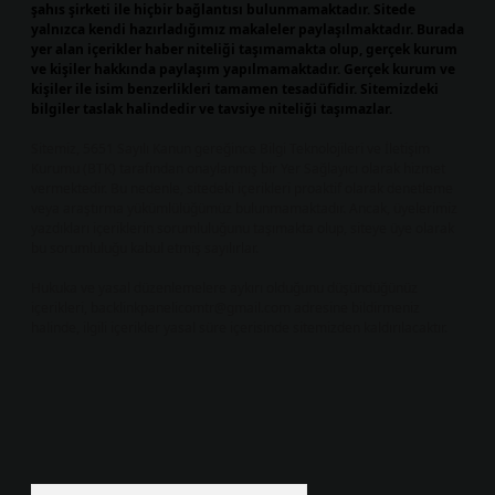
şahıs şirketi ile hiçbir bağlantısı bulunmamaktadır. Sitede
yalnızca kendi hazırladığımız makaleler paylaşılmaktadır. Burada
yer alan içerikler haber niteliği taşımamakta olup, gerçek kurum
ve kişiler hakkında paylaşım yapılmamaktadır. Gerçek kurum ve
kişiler ile isim benzerlikleri tamamen tesadüfidir. Sitemizdeki
bilgiler taslak halindedir ve tavsiye niteliği taşımazlar.
Sitemiz, 5651 Sayılı Kanun gereğince Bilgi Teknolojileri ve İletişim
Kurumu (BTK) tarafından onaylanmış bir Yer Sağlayıcı olarak hizmet
vermektedir. Bu nedenle, sitedeki içerikleri proaktif olarak denetleme
veya araştırma yükümlülüğümüz bulunmamaktadır. Ancak, üyelerimiz
yazdıkları içeriklerin sorumluluğunu taşımakta olup, siteye üye olarak
bu sorumluluğu kabul etmiş sayılırlar.
Hukuka ve yasal düzenlemelere aykırı olduğunu düşündüğünüz
içerikleri,
backlinkpanelicomtr@gmail.com
adresine bildirmeniz
halinde, ilgili içerikler yasal süre içerisinde sitemizden kaldırılacaktır.
Arama