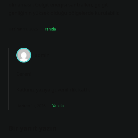
olmaması . Gelgit enerjisi santralleri, gelgit
genliğinin yüksek olduğu bölgelerde kurulabilir.
Haziran 11, 2026
Yanıtla
admin
Ceren!
Katkınız yazıya
güvenilirlik
kattı.
Haziran 11, 2026
Yanıtla
Bir yanıt yazın