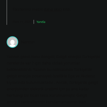
Fikirleriniz metni
daha akıcı
kıldı.
Ekim 11, 2025
Yanıtla
Nermin
Yazının genel tonu dengeli; Gelgit enerjisi Türkiye’de
nerelerde var ? için daha iddialı yorumlar
beklenebilirdi. Yazının bu noktasında Türkiye’de
gelgit enerjisi potansiyeli özellikle Ege ve Akdeniz
kıyılarında bulunmaktadır . Ancak, Türkiye’de gelgit
enerjisinden elektrik üretimi için şu ana kadar
herhangi bir ticari tesis kurulmamıştır. Gelgit
enerjisi santrallerinin kurulamamasının bazı