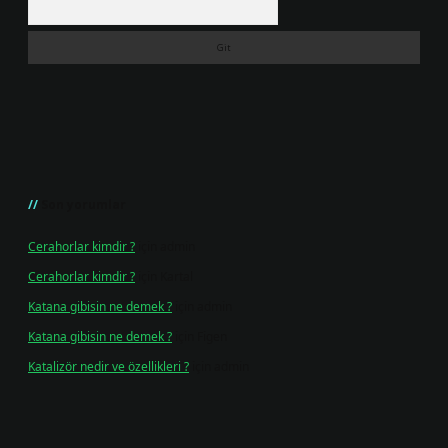
Son yorumlar
Cerahorlar kimdir ?
için
admin
Cerahorlar kimdir ?
için
Kartal
Katana gibisin ne demek ?
için
admin
Katana gibisin ne demek ?
için
Figen
Katalizör nedir ve özellikleri ?
için
admin