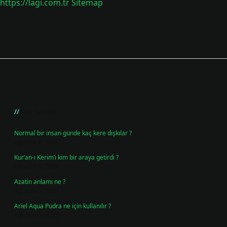
https://lagi.com.tr
Sitemap
Sidebar
Son Yazılar
Normal bir insan günde kaç kere dışkılar ?
Ağustos 8, 2026
Kur’an-ı Kerim’i kim bir araya getirdi ?
Ağustos 6, 2026
Azatin anlamı ne ?
Ağustos 5, 2026
Ariel Aqua Pudra ne için kullanılır ?
Ağustos 4, 2026