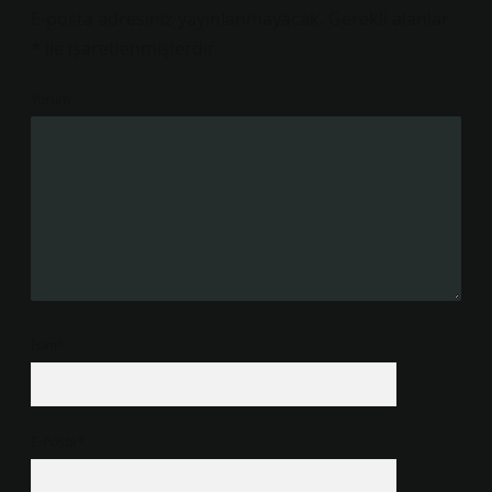
E-posta adresiniz yayınlanmayacak.
Gerekli alanlar
*
ile işaretlenmişlerdir
Yorum
İsim*
E-Posta*