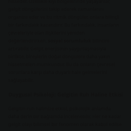
hisseder. Özellikle kıyı bölgelerinde yaşayanlar,
gelgit döngülerini takip ederek zamanlarını
organize eder ve bu ritmik döngüler, onlara bilinçli
bir farkındalık kazandırır. Bu farkındalık, insanların
çevreleriyle olan ilişkilerini yeniden
değerlendirirken,
sosyal sorumluluk
bilincini
artırabilir. Gelgit enerjisinin yaygınlaşmasıyla
birlikte, bireylerin doğal döngülere daha yakın
hissetmeleri mümkündür. Bu da onların çevresel
sorunlara karşı daha duyarlı hale gelmelerini
sağlayabilir.
Duygusal Psikoloji: Gelgitin Ruh Haline Etkisi
Gelgitin ruh halimize etkisi, psikolojik anlamda
daha derin bir bağlamda incelenebilir. Her ne kadar
gelgit olayı bilimsel bir fenomen olarak kabul edilse