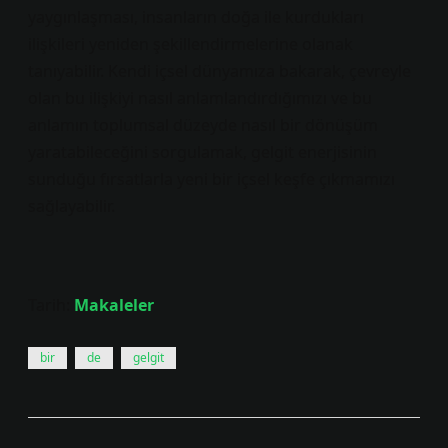
yaygınlaşması, insanların doğa ile kurdukları
ilişkileri yeniden şekillendirmelerine olanak
tanıyabilir. Kendi içsel dünyamıza bakarak, çevreyle
olan bu ilişkiyi nasıl anlamlandırdığımızı ve bu
anlamın toplumsal düzeyde nasıl bir dönüşüm
yaratabileceğini sorgulamak, gelgit enerjisinin
sunduğu fırsatlarla yeni bir içsel keşfe çıkmamızı
sağlayabilir.
Tarih:
Makaleler
bir
de
gelgit