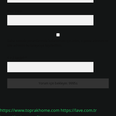
Web Sitesi
Daha sonraki yorumlarımda kullanılması için adım, e-posta adresim ve
site adresim bu tarayıcıya kaydedilsin.
6 + 2 kaçtır?
*
https://www.toprakhome.com
https://lave.com.tr