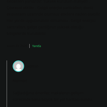
nedenleri şunlardır: Yüksek kurulum maliyeti .
Çevresel etkiler . Gelgit enerjisi santralleri, deniz
ekosistemi üzerinde olumsuz etkilere neden olabilir.
Her yerde uygulanabilir olmaması . Gelgit enerjisi
santralleri, gelgit genliğinin yüksek olduğu
bölgelerde kurulabilir.
Kasım 23, 2025
Yanıtla
admin
Nermin!
Sağladığınız öneriler, makalenin gelişim
sürecinde bana büyük bir
yol haritası
sundu.