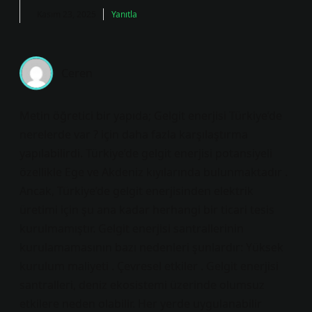
Kasım 23, 2025
Yanıtla
Ceren
Metin öğretici bir yapıda; Gelgit enerjisi Türkiye’de
nerelerde var ? için daha fazla karşılaştırma
yapılabilirdi. Türkiye’de gelgit enerjisi potansiyeli
özellikle Ege ve Akdeniz kıyılarında bulunmaktadır .
Ancak, Türkiye’de gelgit enerjisinden elektrik
üretimi için şu ana kadar herhangi bir ticari tesis
kurulmamıştır. Gelgit enerjisi santrallerinin
kurulamamasının bazı nedenleri şunlardır: Yüksek
kurulum maliyeti . Çevresel etkiler . Gelgit enerjisi
santralleri, deniz ekosistemi üzerinde olumsuz
etkilere neden olabilir. Her yerde uygulanabilir