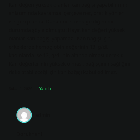
Kan değeri yüksek olanlar kan bağışı yapabilir mi ?
anlatımında kavramsal çerçeve net, pratik yönler
ise geri planda. Daha önce denk geldiğim bir
durumda şöyle olmuştu: Hayır, kan değeri yüksek
olanlar kan bağışı yapamaz . Kan bağışı için,
erkeklerde hemoglobin değerinin 13, g/dL,
kadınlarda ise 12, g/dL’nin altında olması gerekir.
Kan değerlerinin yüksek olması, bağışçının sağlığını
riske atabileceği için kan bağışı kabul edilmez.
Şubat 1, 2026
Yanıtla
admin
Dorukhan!