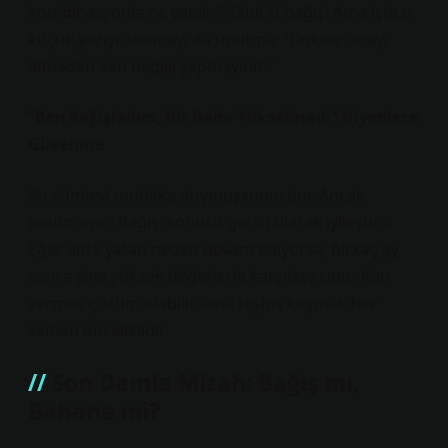
kombinasyonla ne yapılır? Tabii ki bağış! Ama işte o
küçük yazıyı okumayı da unutma: “Doktor onayı
olmadan kan bağışı yapmayınız.”
“Ben Bağışladım, Bir Daha Yükselmedi” Diyenlere
Güvenme
Bu cümleyi mutlaka duymuşsunuzdur. Ancak
unutmayın: Bağış, sonucu geçici olarak iyileştirir.
Eğer altta yatan neden devam ediyorsa, birkaç ay
sonra yine yüksek değerlerle karşılaşırsınız. Kan
vermek çözüm olabilir, ama teşhis koymak her
zaman önceliklidir.
Son Damla Mizah: Bağış mı,
Bahane mi?