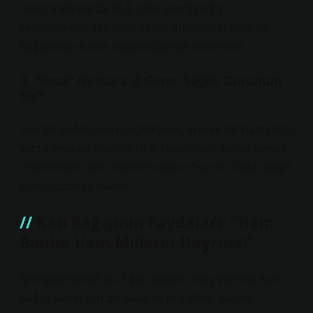
üzeri, kadınlarda 16.5 g/dL üzeri) bağış
reddedilebilir. Bu, hem senin güvenliğin hem de
bağışlanan kanın uygunluğu için önemlidir.
3.
“Ama” Numara 3:
Genel Sağlık Durumun
Ne?
Son bir enfeksiyon geçirdiysen, kronik bir hastalığın
varsa veya pıhtılaşma riski taşıyorsan, bağış süreci
ertelenebilir. Yani mesele sadece “kanım fazla” değil;
bütün tabloya bakılır.
Kan Bağışının Faydaları: “Hem
Benim Hem Milletin Hayrına!”
İşin güzel tarafı şu: Eğer doktor onay verirse, kan
bağışı senin için bir taşla iki kuş etkisi yaratır.