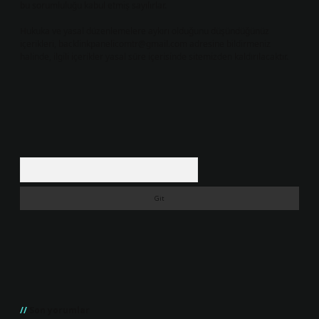
bu sorumluluğu kabul etmiş sayılırlar.
Hukuka ve yasal düzenlemelere aykırı olduğunu düşündüğünüz
içerikleri,
backlinkpanelicomtr@gmail.com
adresine bildirmeniz
halinde, ilgili içerikler yasal süre içerisinde sitemizden kaldırılacaktır.
Arama
Son yorumlar