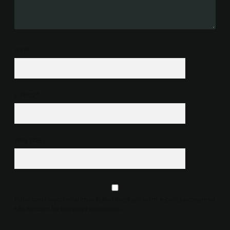
İsim*
E-Posta*
Web Sitesi
Daha sonraki yorumlarımda kullanılması için adım, e-posta adresim ve
site adresim bu tarayıcıya kaydedilsin.