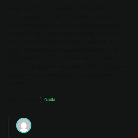
Metin boyunca Kan değeri yüksek olanlar kan
bağışı yapabilir mi ? odakta tutulmuş, bu da
okunabilirliği artırmış. Bu konuda akılda tutmanın
faydalı olacağını düşündüğüm detay: Hayır, kan
değeri yüksek olanlar kan bağışı yapamaz . Kan
bağışı için, erkeklerde hemoglobin değerinin 13,
g/dL, kadınlarda ise 12, g/dL’nin altında olması
gerekir. Kan değerlerinin yüksek olması, bağışçının
sağlığını riske atabileceği için kan bağışı kabul
edilmez.
Temmuz 3, 2026
Yanıtla
admin