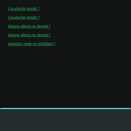
Cerahorlar kimdir ?
için
admin
Cerahorlar kimdir ?
için
Kartal
Katana gibisin ne demek ?
için
admin
Katana gibisin ne demek ?
için
Figen
Katalizör nedir ve özellikleri ?
için
admin
esi
tulipbetgiris.org