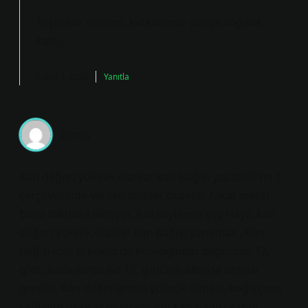
Teşekkür ederim, katkılarınız yazıya
doğallık
kattı.
Şubat 1, 2026
Yanıtla
Umay
Kan değeri yüksek olanlar kan bağışı yapabilir mi ?
çerçevesinde verilen bilgiler düzenli, fakat metin
biraz tekdüze ilerliyor. Asıl söylenen şey Hayır, kan
değeri yüksek olanlar kan bağışı yapamaz . Kan
bağışı için, erkeklerde hemoglobin değerinin 13,
g/dL, kadınlarda ise 12, g/dL’nin altında olması
gerekir. Kan değerlerinin yüksek olması, bağışçının
sağlığını riske atabileceği için kan bağışı kabul