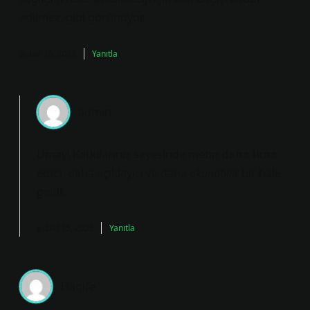
edilmez. gibi görünüyor.
Şubat 15, 2026
Yanıtla
admin
Umay! Katkılarınız sayesinde metin
daha ikna
edici
,
daha açıklayıcı
ve daha
okunabilir
bir hale
geldi.
Şubat 15, 2026
Yanıtla
Hanife