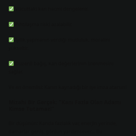
Vücuttaki kan hacmi dengelenir.
Pıhtılaşma riski azalabilir.
İyilik yapmanın verdiği mutluluk, moralini
yükseltir.
Düzenli bağış, kan değerlerinin izlenmesini
sağlar.
Ve en önemlisi: Kanın kaynadığı bir işe imza atarsın!
Mizahi Bir Gerçek: “Kanı Fazla Olan Adamı
Kimse Tutamaz!”
Bir düşünün: Kanda fazlalık var, enerjin yerinde,
damarlar geniş, gönlün yardımsever… Bu