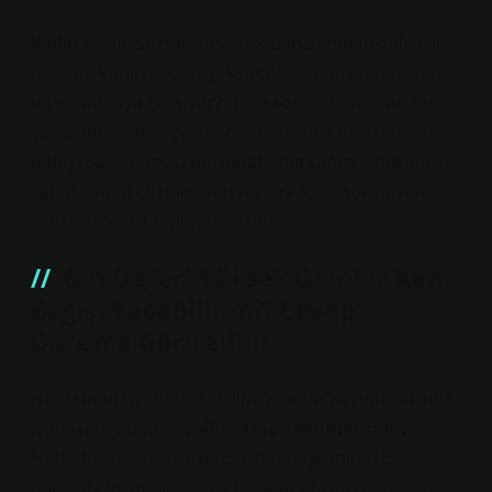
Kadın tarafı ise meseleyi çok daha empatik ele alır.
“Canım, kanın neden yüksek? Vücudun sana bir şey
mi anlatmaya çalışıyor?” diye sorar. Gülmeyin, bu
yaklaşım aslında çok daha doğrudur. Çünkü kan
bağışı bazen geçici bir rahatlama sağlar ama altta
yatan sebep çözülmemişse, birkaç ay sonra yine
aynı tabloyla karşılaşabilirsiniz.
Kan Değeri Yüksek Olanlar Kan
Bağışı Yapabilir mi? Cevap:
Duruma Göre EVET!
Hadi şimdi işi ciddiye alalım. Kan değeri yüksek biri
için bağış yapmak
çoğu zaman mümkündür
.
Hatta bazı durumlarda bu, tedavi planının bir
parçası bile olabilir. Ama burada üç önemli “ama”