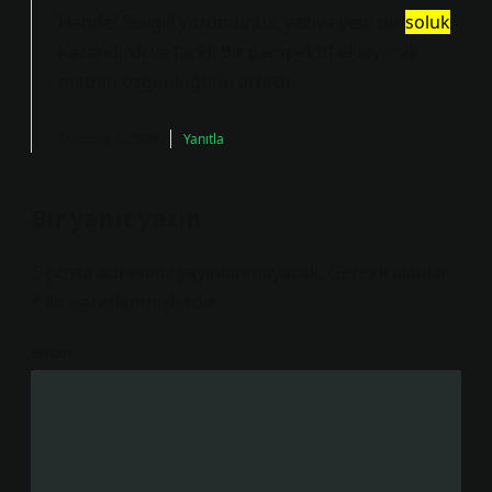
Hanife! Sevgili yorumunuz, yazıya yeni bir
soluk
kazandırdı ve farklı bir perspektif ekleyerek
metnin
özgünlüğünü
artırdı.
Temmuz 3, 2026
Yanıtla
Bir yanıt yazın
E-posta adresiniz yayınlanmayacak.
Gerekli alanlar
*
ile işaretlenmişlerdir
Yorum