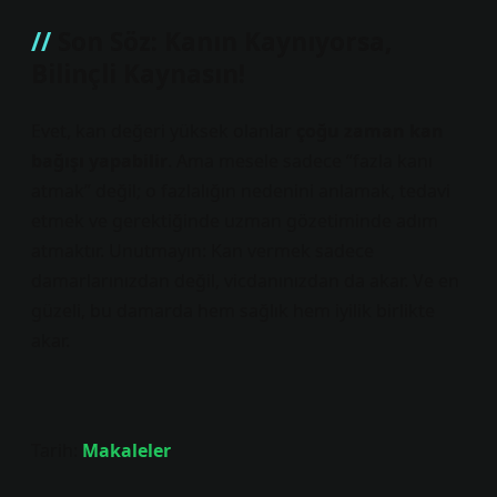
Son Söz: Kanın Kaynıyorsa,
Bilinçli Kaynasın!
Evet, kan değeri yüksek olanlar
çoğu zaman kan
bağışı yapabilir
. Ama mesele sadece “fazla kanı
atmak” değil; o fazlalığın nedenini anlamak, tedavi
etmek ve gerektiğinde uzman gözetiminde adım
atmaktır. Unutmayın: Kan vermek sadece
damarlarınızdan değil, vicdanınızdan da akar. Ve en
güzeli, bu damarda hem sağlık hem iyilik birlikte
akar.
Tarih:
Makaleler