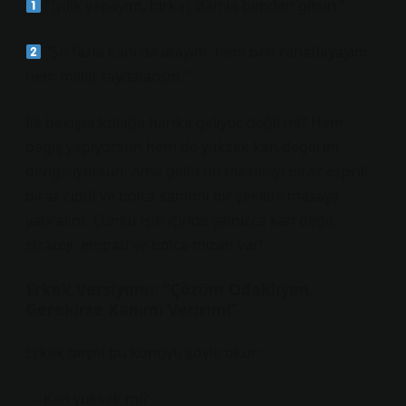
“İyilik yapayım, birkaç damla benden gitsin.”
“Şu fazla kanı da atayım, hem ben rahatlayayım
hem millet faydalansın.”
İlk bakışta kulağa harika geliyor değil mi? Hem
bağış yapıyorsun hem de yüksek kan değerini
dengeliyorsun. Ama gelin bu meseleyi biraz esprili,
biraz ciddi ve bolca samimi bir şekilde masaya
yatıralım. Çünkü işin içinde yalnızca kan değil,
strateji, empati ve bolca mizah var!
Erkek Versiyonu: “Çözüm Odaklıyım,
Gerekirse Kanımı Veririm!”
Erkek beyni bu konuyu şöyle okur:
— Kan yüksek mi?