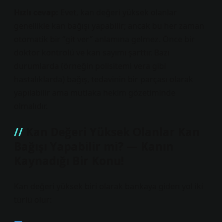
Hızlı cevap:
Evet, kan değeri yüksek olanlar
genellikle kan bağışı yapabilir; ancak bu her zaman
otomatik bir “git ver” anlamına gelmez. Önce bir
doktor kontrolü ve kan sayımı şarttır. Bazı
durumlarda (örneğin polisitemi vera gibi
hastalıklarda) bağış, tedavinin bir parçası olarak
yapılabilir ama mutlaka hekim gözetiminde
olmalıdır.
Kan Değeri Yüksek Olanlar Kan
Bağışı Yapabilir mi? — Kanın
Kaynadığı Bir Konu!
Kan değeri yüksek biri olarak bankaya giden yol iki
türlü olur: