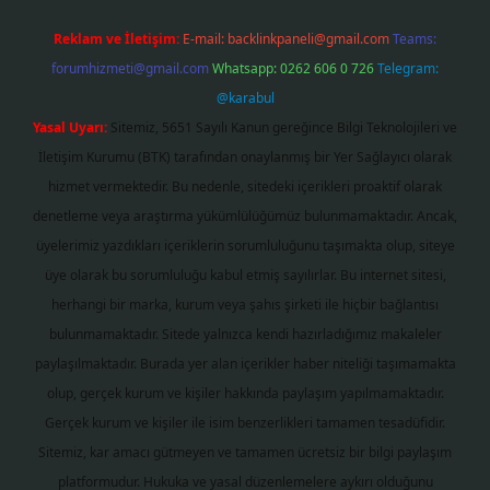
Reklam ve İletişim:
E-mail:
backlinkpaneli@gmail.com
Teams:
forumhizmeti@gmail.com
Whatsapp: 0262 606 0 726
Telegram:
@karabul
Yasal Uyarı:
Sitemiz, 5651 Sayılı Kanun gereğince Bilgi Teknolojileri ve
İletişim Kurumu (BTK) tarafından onaylanmış bir Yer Sağlayıcı olarak
hizmet vermektedir. Bu nedenle, sitedeki içerikleri proaktif olarak
denetleme veya araştırma yükümlülüğümüz bulunmamaktadır. Ancak,
üyelerimiz yazdıkları içeriklerin sorumluluğunu taşımakta olup, siteye
üye olarak bu sorumluluğu kabul etmiş sayılırlar. Bu internet sitesi,
herhangi bir marka, kurum veya şahıs şirketi ile hiçbir bağlantısı
bulunmamaktadır. Sitede yalnızca kendi hazırladığımız makaleler
paylaşılmaktadır. Burada yer alan içerikler haber niteliği taşımamakta
olup, gerçek kurum ve kişiler hakkında paylaşım yapılmamaktadır.
Gerçek kurum ve kişiler ile isim benzerlikleri tamamen tesadüfidir.
Sitemiz, kar amacı gütmeyen ve tamamen ücretsiz bir bilgi paylaşım
platformudur. Hukuka ve yasal düzenlemelere aykırı olduğunu