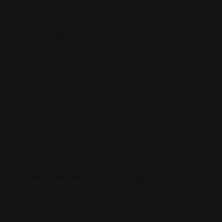
vardır:
1.
“Ama” Numara 1:
Neden Yüksek?
Kan değeriniz neden yüksek? Eğer susuzluk, sigara
kullanımı, yüksek rakımda yaşamak gibi geçici
nedenler varsa, doktor kontrolü sonrası kan bağışı
genellikle uygundur. Ancak
polisitemi vera
gibi bir
kemik iliği hastalığı söz konusuysa, bu işlem “kan
bağışı” değil, “terapötik flebotomi” adı altında bir
tedavi haline gelir. Bu durumda da yalnızca doktor
gözetiminde yapılmalıdır.
2.
“Ama” Numara 2:
Kan Değerin Kaç?
Kan merkezleri, bağışçıların hemoglobin değerini
ölçer. Çok yüksekse (örneğin erkeklerde 18.5 g/dL