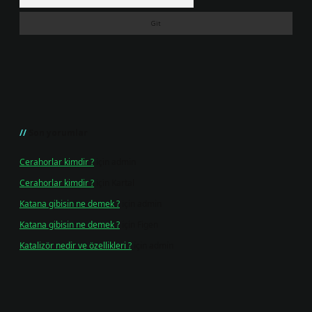
Son yorumlar
Cerahorlar kimdir ?
için
admin
Cerahorlar kimdir ?
için
Kartal
Katana gibisin ne demek ?
için
admin
Katana gibisin ne demek ?
için
Figen
Katalizör nedir ve özellikleri ?
için
admin