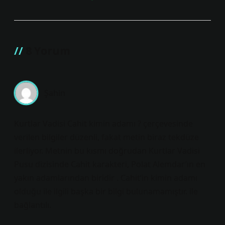
8 Yorum
Şahin
Kurtlar Vadisi Cahit kimin adamı ? çerçevesinde
verilen bilgiler düzenli, fakat metin biraz tekdüze
ilerliyor. Metnin bu kısmı doğrudan Kurtlar Vadisi
Pusu dizisinde Cahit karakteri, Polat Alemdar’ın en
yakın adamlarından biridir . Cahit’in kimin adamı
olduğu ile ilgili başka bir bilgi bulunamamıştır. ile
bağlantılı.