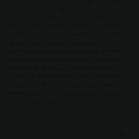
“Kurtlar Vadisi’nde Cahit, aslında tipik bir ‘sistemin
adamı’ figürüdür. Bu karakter, genellikle “güçlü
olmak” ya da “sistemin bir parçası olmak” isteyen
bireylerin toplumsal yapı içindeki yerini pekiştirir.
Cahit’in, dizinin temel aktörlerinden biri olan Polat
Alemdar’a bağlılık sergilemesi, aslında Türk
toplumunun bazı geleneksel yapısal dinamiklerini
yansıtır. Dizi, bireylerin varoluşlarını güçlü bağlar
üzerinden tanımlamalarını, lider figürlerinin
etrafında kümelenmelerini anlatır. Bu bağlamda,
Cahit’in Polat Alemdar’ın adamı olması sadece bir
ilişkiden ibaret değildir, aynı zamanda toplumdaki
erkeklik normlarının, gücün ve iktidarın nasıl
işlediğini de gözler önüne serer.
Erkekler, toplumsal olarak genellikle yapısal
işlevlere odaklanırlar. Cahit de, tıpkı dizideki diğer