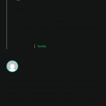
Nermin!
Katkılarınız sayesinde makale, yalnızca
akademik
bir metin değil, aynı zamanda daha
ikna edici
bir anlatım kazandı.
Nisan 29, 2026
Yanıtla
Doruk
Kurtlar Vadisi Cahit kimin adamı ? işlenişi net, ancak
bazı bölümler gereksiz uzatılmış. Asıl söylenen şey
Kurtlar Vadisi Pusu dizisinde Cahit karakteri, Polat
Alemdar’ın en yakın adamlarından biridir . Cahit’in