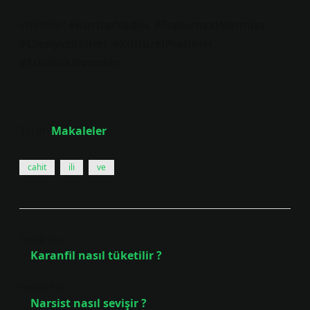
Etiketler:
#KurtlarVadisi
,
#ToplumsalNormlar
,
#CinsiyetRolleri
,
#KültürelPratikler
,
#ErkeklikNormları
Tarih:
Makaleler
cahit
ili
ve
Önceki Yazı
Karanfil nasıl tüketilir ?
Sonraki Yazı
Narsist nasıl sevişir ?