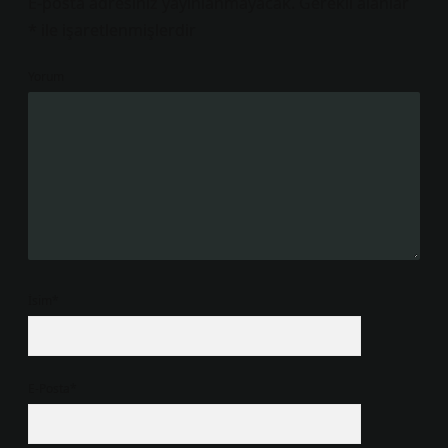
E-posta adresiniz yayınlanmayacak.
Gerekli alanlar
*
ile işaretlenmişlerdir
Yorum
İsim*
E-Posta*