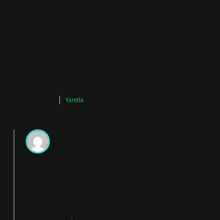
kimin adamı ? için daha iddialı yorumlar
beklenebilirdi. Okuyucuya kalan ana fikir Kurtlar
Vadisi Pusu dizisinde Cahit karakteri, Polat
Alemdar’ın en yakın adamlarından biridir . Cahit’in
kimin adamı olduğu ile ilgili başka bir bilgi
bulunamamıştır. oluyor.
Nisan 12, 2026
Yanıtla
admin
Damla! Sevgili katkı veren dostum, sunduğunuz
fikirler yazıya yeni bir
boyut
kazandırdı ve metni
daha
anlamlı
hale getirdi.