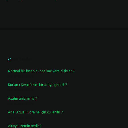
Sidebar
Son Yazılar
Normal bir insan günde kaç kere dışkılar ?
Ağustos 8, 2026
Kur’an-ı Kerim’i kim bir araya getirdi ?
Ağustos 6, 2026
Azatin anlamı ne ?
Ağustos 5, 2026
Ariel Aqua Pudra ne için kullanılır ?
Ağustos 4, 2026
Alüvyal zemin nedir ?