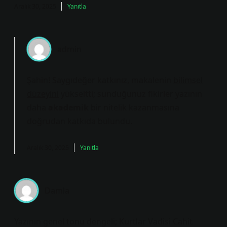
Aralık 30, 2025
Yanıtla
admin
Şahin! Saygıdeğer katkınız, makalenin
bilimsel
düzeyini
yükseltti; sunduğunuz fikirler yazının
daha
akademik
bir nitelik kazanmasına
doğrudan katkıda bulundu.
Aralık 30, 2025
Yanıtla
Damla
Yazının genel tonu dengeli; Kurtlar Vadisi Cahit