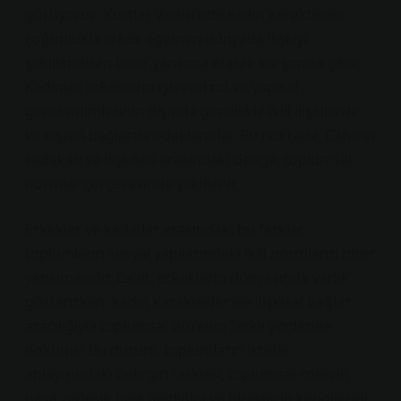
görüyoruz. Kurtlar Vadisi’nde kadın karakterler,
çoğunlukla erkek egemen dünyada ilişkiyi
şekillendiren birer yansıma olarak karşımıza çıkar.
Kadınlar, erkeklerin işlevsel rol ve yapısal
gereksinimlerinin dışında genellikle ikili ilişkilerde
ve kişisel bağlarda odaklanırlar. Bu noktada, Cahit’in
sadakati ve ilişkileri arasındaki denge, toplumsal
normlar çerçevesinde şekillenir.
Erkekler ve kadınlar arasındaki bu farklar,
toplumların sosyal yapılarındaki ikili normların birer
yansımasıdır. Cahit, erkeklerin dünyasında varlık
gösterirken, kadın karakterler ise ilişkisel bağlar
aracılığıyla toplumsal düzenin farklı yönlerine
dokunur. Bu durum, toplumların iktidar
anlayışındaki belirgin farkları, toplumsal rollerin
nasıl yerleşik hale geldiğini ve bireylerin kendilerini