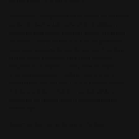
Kurtlar Vadisi Cahit Kimin Adamı?
Toplumların işleyişine bakarken, bazen en karmaşık
yapıları en basit anlatımlarla çözümleyebiliyoruz.
İnsanların birbirleriyle kurduğu ilişkiler, toplumsal
normlara, cinsiyet rollerine ve kültürel pratiklere
dayanarak şekillenir. Bu yazıda, popüler Türk dizisi
Kurtlar Vadisi üzerinden toplumsal yapıların,
bireylerin davranışlarını nasıl şekillendirdiğini
anlamaya çalışacağız. Özellikle, dizinin önemli
karakterlerinden biri olan Cahit’in kimlerin adamı
olduğu üzerinden, erkeklerin yapısal işlevlere,
kadınların ise ilişkisel bağlara odaklanmalarını
tartışacağız.
Toplumsal Normlar ve Bireylerin Etkileşimi