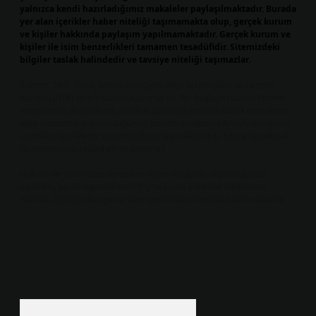
yalnızca kendi hazırladığımız makaleler paylaşılmaktadır. Burada
yer alan içerikler haber niteliği taşımamakta olup, gerçek kurum
ve kişiler hakkında paylaşım yapılmamaktadır. Gerçek kurum ve
kişiler ile isim benzerlikleri tamamen tesadüfidir. Sitemizdeki
bilgiler taslak halindedir ve tavsiye niteliği taşımazlar.
Sitemiz, 5651 Sayılı Kanun gereğince Bilgi Teknolojileri ve İletişim
Kurumu (BTK) tarafından onaylanmış bir Yer Sağlayıcı olarak hizmet
vermektedir. Bu nedenle, sitedeki içerikleri proaktif olarak denetleme
veya araştırma yükümlülüğümüz bulunmamaktadır. Ancak, üyelerimiz
yazdıkları içeriklerin sorumluluğunu taşımakta olup, siteye üye olarak
bu sorumluluğu kabul etmiş sayılırlar.
Hukuka ve yasal düzenlemelere aykırı olduğunu düşündüğünüz
içerikleri,
backlinkpanelicomtr@gmail.com
adresine bildirmeniz
halinde, ilgili içerikler yasal süre içerisinde sitemizden kaldırılacaktır.
Arama