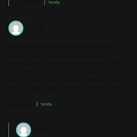
Nisan 12, 2026
Yanıtla
Nermin
Kurtlar Vadisi Cahit kimin adamı ? anlatımında
kavramsal çerçeve net, pratik yönler ise geri
planda. Yazının bu noktasında Kurtlar Vadisi Pusu
dizisinde Cahit karakteri, Polat Alemdar’ın en yakın
adamlarından biridir . Cahit’in kimin adamı olduğu
ile ilgili başka bir bilgi bulunamamıştır. öne çıkıyor.
Nisan 29, 2026
Yanıtla
admin