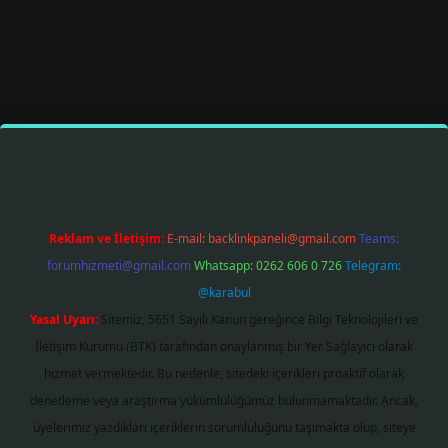
itesi
tulipbetgiris.org
Reklam ve İletişim:
E-mail:
backlinkpaneli@gmail.com
Teams:
forumhizmeti@gmail.com
Whatsapp: 0262 606 0 726
Telegram:
@karabul
Yasal Uyarı:
Sitemiz, 5651 Sayılı Kanun gereğince Bilgi Teknolojileri ve
İletişim Kurumu (BTK) tarafından onaylanmış bir Yer Sağlayıcı olarak
hizmet vermektedir. Bu nedenle, sitedeki içerikleri proaktif olarak
denetleme veya araştırma yükümlülüğümüz bulunmamaktadır. Ancak,
üyelerimiz yazdıkları içeriklerin sorumluluğunu taşımakta olup, siteye