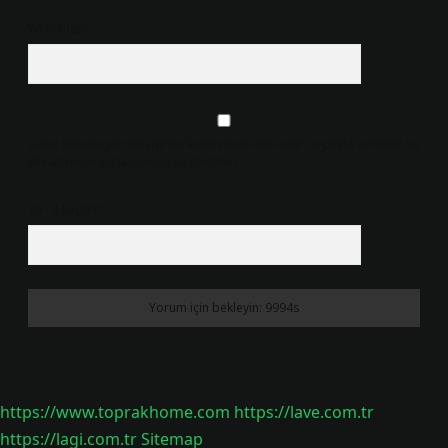
Web Sitesi
Daha sonraki yorumlarımda kullanılması için adım, e-posta adresim ve
site adresim bu tarayıcıya kaydedilsin.
10 - 4 kaçtır?
*
https://www.toprakhome.com
https://lave.com.tr
https://lagi.com.tr
Sitemap