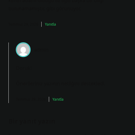
kimin adamı olduğu ile ilgili başka bir bilgi
bulunamamıştır. gibi görünüyor.
Temmuz 29, 2026
Yanıtla
admin
Doruk!
Önerileriniz yazının
netliğini
destekledi.
Temmuz 29, 2026
Yanıtla
Bir yanıt yazın