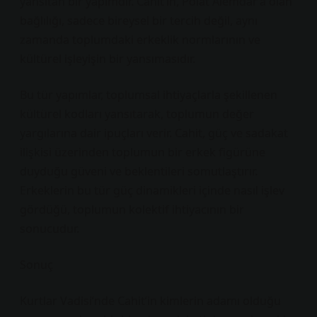
yansıtan bir yapımdır. Cahit’in, Polat Alemdar’a olan
bağlılığı, sadece bireysel bir tercih değil, aynı
zamanda toplumdaki erkeklik normlarının ve
kültürel işleyişin bir yansımasıdır.
Bu tür yapımlar, toplumsal ihtiyaçlarla şekillenen
kültürel kodları yansıtarak, toplumun değer
yargılarına dair ipuçları verir. Cahit, güç ve sadakat
ilişkisi üzerinden toplumun bir erkek figürüne
duyduğu güveni ve beklentileri somutlaştırır.
Erkeklerin bu tür güç dinamikleri içinde nasıl işlev
gördüğü, toplumun kolektif ihtiyacının bir
sonucudur.
Sonuç
Kurtlar Vadisi’nde Cahit’in kimlerin adamı olduğu