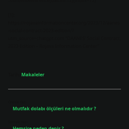
::contentReference[oaicite:12]{index=12}
[1]:
https://rojavainformationcenter.org/2023/12/aanes
-social-contract-2023-edition/?
utm_source=chatgpt.com “DAANES’ Social Contract,
2023 Edition – Rojava Information Center”
Tarih:
Makaleler
Önceki Yazı
Mutfak dolabı ölçüleri ne olmalıdır ?
Sonraki Yazı
Hemşire neden denir ?