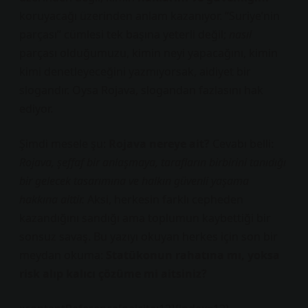
koruyacağı üzerinden anlam kazanıyor. “Suriye’nin
parçası” cümlesi tek başına yeterli değil;
nasıl
parçası olduğumuzu, kimin neyi yapacağını, kimin
kimi denetleyeceğini yazmıyorsak, aidiyet bir
slogandır. Oysa Rojava, slogandan fazlasını hak
ediyor.
Şimdi mesele şu:
Rojava nereye ait?
Cevabı belli:
Rojava, şeffaf bir anlaşmaya, tarafların birbirini tanıdığı
bir gelecek tasarımına ve halkın güvenli yaşama
hakkına aittir.
Aksi, herkesin farklı cepheden
kazandığını sandığı ama toplumun kaybettiği bir
sonsuz savaş. Bu yazıyı okuyan herkes için son bir
meydan okuma:
Statükonun rahatına mı, yoksa
risk alıp kalıcı çözüme mi aitsiniz?