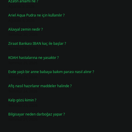
Azatin anlamı ne ?
Ağustos 5, 2026
Ariel Aqua Pudra ne için kullanılır ?
Ağustos 4, 2026
Alüvyal zemin nedir ?
Temmuz 30, 2026
Ziraat Bankası IBAN kaç ile başlar ?
Temmuz 29, 2026
KOAH hastalarına ne yasaktır ?
Temmuz 25, 2026
Evde yaşlı bir anne babaya bakım parası nasıl alınır ?
Temmuz 25, 2026
Afiş nasıl hazırlanır maddeler halinde ?
Temmuz 24, 2026
Kalp gözü kimin ?
Temmuz 23, 2026
Bilgisayar neden darboğaz yapar ?
Temmuz 21, 2026