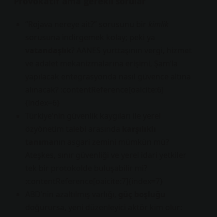
Provokatif ama gerekli sorular
“Rojava nereye ait?” sorusunu bir
kimlik
sorusuna indirgemek kolay; peki ya
vatandaşlık
? AANES yurttaşının vergi, hizmet
ve adalet mekanizmalarına erişimi, Şam’la
yapılacak entegrasyonda nasıl güvence altına
alınacak? :contentReference[oaicite:6]
{index=6}
Türkiye’nin güvenlik kaygıları ile yerel
özyönetim talebi arasında
karşılıklı
tanıma
nın asgari zemini mümkün mü?
Ateşkes, sınır güvenliği ve yerel idari yetkiler
tek bir protokolde buluşabilir mi?
:contentReference[oaicite:7]{index=7}
ABD’nin azaltılmış varlığı,
güç boşluğu
doğurursa, yeni düzenleyici aktör kim olur: