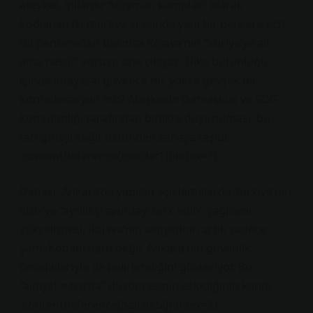
ateşkes, yıllardır “düşman kamplar” olarak
kodlanan iki merkez arasında yeni bir pencere açtı.
Bu pencereden bakınca Rojava’nın “Suriye’ye ait
ama nasıl?” sorusu öne çıkıyor: Ülke bütünlüğü
içinde anayasal güvence mi, yoksa gevşek bir
konfederasyon mu? Ateşkesin Damaskus ve SDG
komutanlığı tarafından birlikte duyurulması, bu
tartışmayı kâğıt üstünden sahaya taşıdı.
:contentReference[oaicite:1]{index=1}
Dahası, Ankara’da yapılan açıklamalarda Türkiye’nin
SDG’ye “ayrılıkçı ajandayı terk edin” çağrısını
yükseltmesi, Rojava’nın aidiyetinin artık sadece
Şam–Kobani hattı değil, Ankara’nın güvenlik
öncelikleriyle de belirlendiğini gösteriyor. Bu,
“aidiyet = harita” düşüncesinin eskidiğinin kanıtı.
:contentReference[oaicite:2]{index=2}