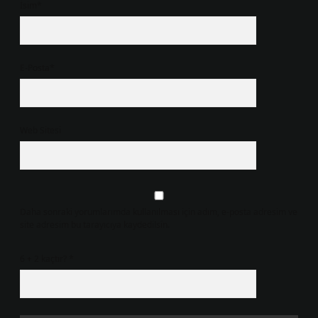
İsim*
E-Posta*
Web Sitesi
Daha sonraki yorumlarımda kullanılması için adım, e-posta adresim ve
site adresim bu tarayıcıya kaydedilsin.
6 + 2 kaçtır?
*