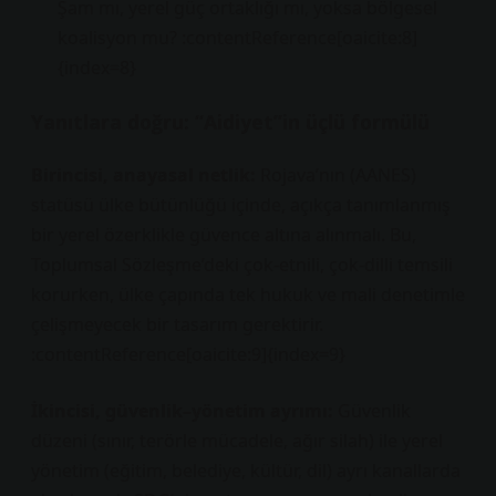
Şam mı, yerel güç ortaklığı mı, yoksa bölgesel
koalisyon mu? :contentReference[oaicite:8]
{index=8}
Yanıtlara doğru: “Aidiyet”in üçlü formülü
Birincisi, anayasal netlik:
Rojava’nın (AANES)
statüsü ülke bütünlüğü içinde, açıkça tanımlanmış
bir yerel özerklikle güvence altına alınmalı. Bu,
Toplumsal Sözleşme’deki çok-etnili, çok-dilli temsili
korurken, ülke çapında tek hukuk ve mali denetimle
çelişmeyecek bir tasarım gerektirir.
:contentReference[oaicite:9]{index=9}
İkincisi, güvenlik–yönetim ayrımı:
Güvenlik
düzeni (sınır, terörle mücadele, ağır silah) ile yerel
yönetim (eğitim, belediye, kültür, dil) ayrı kanallarda