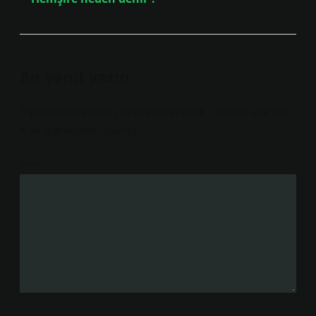
Bir yanıt yazın
E-posta adresiniz yayınlanmayacak.
Gerekli alanlar
*
ile işaretlenmişlerdir
Yorum