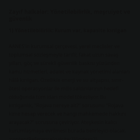
Zayıf halkalar: Yönetilebilirlik, meşruiyet ve
güvenlik
1) Yönetilebilirlik: Kurum var, kapasite kırılgan
AANES’in kurumsal çerçevesi, yerel meclisler ve
toplumsal sözleşmeyle tarifli; fakat uzun savaş
yılları, göç ve sürekli güvenlik baskısı yüzünden
kamu hizmetleri, adalet ve kaynak yönetimi alanları
hâlâ kırılgan. Özellikle enerji ve su altyapısı, sınır-
ötesi operasyonlar ile milis saldırılarının hedefi
olduğunda tüm idari model tökezliyor. Bu
kırılganlık, “Rojava nereye ait?” sorusunu “Rojava
kime hesap verecek ve hangi mahkemede hakkını
arayacak?” sorusuna çeviriyor. Ateşkesin kalıcı
kurumlaşmaya evrilmesi burada belirleyici olacak.
:contentReference[oaicite:3]{index=3}