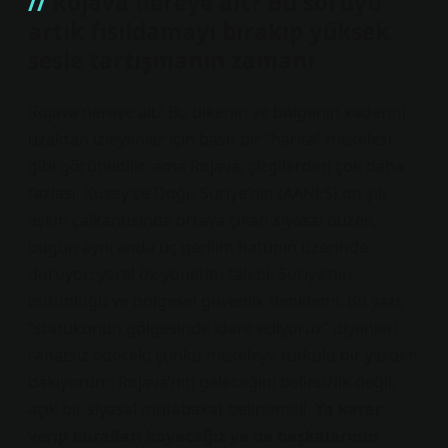
Rojava nereye ait? Bu soruyu
artık fısıldamayı bırakıp yüksek
sesle tartışmanın zamanı
Rojava nereye ait? Bu ülkenin ve bölgenin kaderini
uzaktan izleyenler için basit bir “harita” meselesi
gibi görünebilir; ama Rojava, çizgilerden çok daha
fazlası. Kuzey ve Doğu Suriye’nin (AANES) on yılı
aşkın çalkantısında ortaya çıkan siyasal düzen,
bugün aynı anda üç gerilim hattının üzerinde
duruyor: yerel öz-yönetim talebi, Suriye’nin
bütünlüğü ve bölgesel güvenlik denklemi. Bu yazı,
“statükonun gölgesinde idare ediyoruz” diyenleri
rahatsız edecek; çünkü meseleye tutkulu bir yerden
bakıyorum: Rojava’nın geleceğini belirsizlik değil,
açık bir siyasal mutabakat belirlemeli.
Ya karar
verip kuralları koyacağız ya da başkalarının