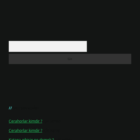
Arama
Son yorumlar
Cerahorlar kimdir ?
için
admin
Cerahorlar kimdir ?
için
Kartal
Katana gibisin ne demek ?
için
admin