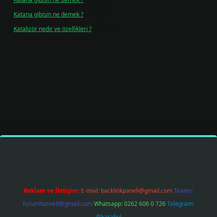
Katana gibisin ne demek ?
için
Figen
Katalizör nedir ve özellikleri ?
için
admin
 sitesi
tulipbetgiris.org
Reklam ve İletişim:
E-mail:
backlinkpaneli@gmail.com
Teams:
forumhizmeti@gmail.com
Whatsapp: 0262 606 0 726
Telegram:
@karabul