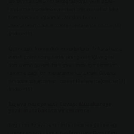
ele alınmalı; SDG’nin entegrasyonu, yerel polis–
jandarma modeline evrilirken ağır kuvvetler ülke
komutasına bağlanmalı. Ateşkes bunun
laboratuvarı olabilir. :contentReference[oaicite:10]
{index=10}
Üçüncüsü, komşuluk mutabakatı:
Ankara başta
olmak üzere komşularla, sınır güvenliği ve geri
dönüşlerin güvenli hale getirilmesi için denetimli,
takvime bağlı bir mekanizma kurulmalı.
Güvence
olmadan aidiyet olmaz.
:contentReference[oaicite:11]
{index=11}
Rojava nereye ait? Cevap: Müzakereye,
yazılı mutabakata ve cesarete
Bugünün Rojava’sı, kimin haritasına sığdırılacağı
üzerinden değil, kimin
haklarını ve güvenliğini