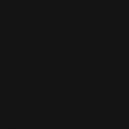
2) Meşruiyet: Sandık, sözleşme ve merkezle
uzlaşma
Meşruiyetin üç bacağı var: (i) yerelde toplumsal
kabul, (ii) ülke ölçeğinde anayasal statü, (iii)
uluslararası tanınma. 2025’te Şam’ın geçiş süreci
çerçevesinde attığı adımlar, seçim ve entegrasyon
tartışmalarını hızlandırdı; ama kuzeydoğunun
sürece nasıl, ne zaman ve hangi şartlarla dahil
olacağı hâlâ net değil. “Şam’la entegrasyon” başlığı,
AANES’in kendi sözleşmesiyle Suriye’nin geçiş
anayasası arasındaki çatışma/uyum noktalarını
berraklaştırmayı zorunlu kılıyor. Aksi halde “iki
hukuklu” gri alan, aidiyet tartışmasını sonsuza
kadar askıda tutar. :contentReference[oaicite:4]