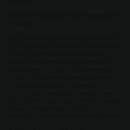
{index=4}
3) Güvenlik: Türkiye, ABD ve yerel aktörler aynı
masada mı?
Türkiye’nin saldırı–caydırıcılık sarmalı, SDG’nin PKK
bağlantısına dair Ankara’nın sert yaklaşımı ve 2024–
2025 dönemindeki askeri baskılar, Rojava’nın
güvenlik denkleminde “komşu faktörünün” veto
gücünü hatırlattı. Bu gerçek, “Rojava nereye ait?”
sorusunu “Rojava nerede güven içinde yaşayabilir?”
sorusuyla birleştiriyor. Aynı dönemde ABD’nin
Suriye’deki askeri mevcudiyetini azaltıp tek üste
yoğunlaştırma sinyali, yerel güç dengelerini yeniden
oynatıyor: Şemsiye daralırsa, boşluğu kim
dolduracak? :contentReference[oaicite:5]{index=5}