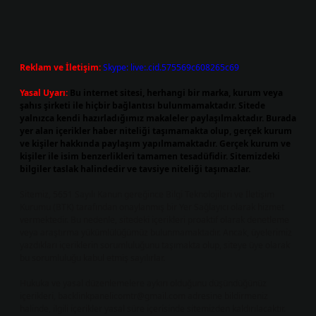
Reklam ve İletişim:
Skype: live:.cid.575569c608265c69
Yasal Uyarı:
Bu internet sitesi, herhangi bir marka, kurum veya
şahıs şirketi ile hiçbir bağlantısı bulunmamaktadır. Sitede
yalnızca kendi hazırladığımız makaleler paylaşılmaktadır. Burada
yer alan içerikler haber niteliği taşımamakta olup, gerçek kurum
ve kişiler hakkında paylaşım yapılmamaktadır. Gerçek kurum ve
kişiler ile isim benzerlikleri tamamen tesadüfidir. Sitemizdeki
bilgiler taslak halindedir ve tavsiye niteliği taşımazlar.
Sitemiz, 5651 Sayılı Kanun gereğince Bilgi Teknolojileri ve İletişim
Kurumu (BTK) tarafından onaylanmış bir Yer Sağlayıcı olarak hizmet
vermektedir. Bu nedenle, sitedeki içerikleri proaktif olarak denetleme
veya araştırma yükümlülüğümüz bulunmamaktadır. Ancak, üyelerimiz
yazdıkları içeriklerin sorumluluğunu taşımakta olup, siteye üye olarak
bu sorumluluğu kabul etmiş sayılırlar.
Hukuka ve yasal düzenlemelere aykırı olduğunu düşündüğünüz
içerikleri,
backlinkpanelicomtr@gmail.com
adresine bildirmeniz
halinde, ilgili içerikler yasal süre içerisinde sitemizden kaldırılacaktır.