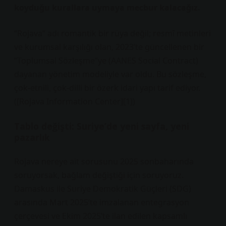
koyduğu kurallara uymaya mecbur kalacağız.
“Rojava” adı romantik bir rüya değil; resmî metinleri
ve kurumsal karşılığı olan, 2023’te güncellenen bir
“Toplumsal Sözleşme”ye (AANES Social Contract)
dayanan yönetim modeliyle var oldu. Bu sözleşme,
çok-etnili, çok-dilli bir özerk idari yapı tarif ediyor.
([Rojava Information Center][1])
Tablo değişti: Suriye’de yeni sayfa, yeni
pazarlık
Rojava nereye ait sorusunu 2025 sonbaharında
soruyorsak, bağlam değiştiği için soruyoruz.
Damaskus ile Suriye Demokratik Güçleri (SDG)
arasında Mart 2025’te imzalanan entegrasyon
çerçevesi ve Ekim 2025’te ilan edilen kapsamlı