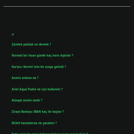
Sidebar
Son Yazılar
Çömlek patladı ne demek ?
Ağustos 9, 2026
Normal bir insan günde kaç kere dışkılar ?
Ağustos 8, 2026
Kur’an-ı Kerim’i kim bir araya getirdi ?
Ağustos 6, 2026
Azatin anlamı ne ?
Ağustos 5, 2026
Ariel Aqua Pudra ne için kullanılır ?
Ağustos 4, 2026
Alüvyal zemin nedir ?
Temmuz 30, 2026
Ziraat Bankası IBAN kaç ile başlar ?
Temmuz 29, 2026
KOAH hastalarına ne yasaktır ?
Temmuz 25, 2026