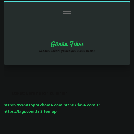
menüyü
Anasayfa
Gizlilik Politikası
Yasal Uyarı
aç
Hakkımızda
Günün Fikri
Gözden kaçanı yakalayan küçük notlar.
Etiket:
Bara ne için kullanılır
https://www.toprakhome.com
https://lave.com.tr
https://lagi.com.tr
Sitemap