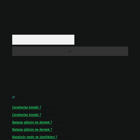
Arama
Son yorumlar
Cerahorlar kimdir ?
için
admin
Cerahorlar kimdir ?
için
Kartal
Katana gibisin ne demek ?
için
admin
Katana gibisin ne demek ?
için
Figen
Katalizör nedir ve özellikleri ?
için
admin