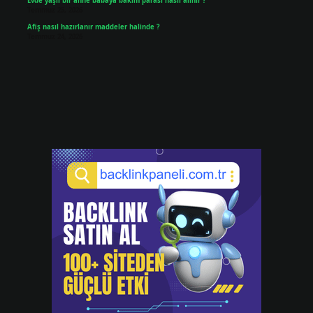
Evde yaşlı bir anne babaya bakım parası nasıl alınır ?
Temmuz 25, 2026
Afiş nasıl hazırlanır maddeler halinde ?
Temmuz 24, 2026