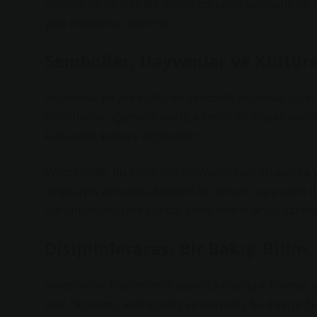
inançlarını da dikkate almak zorunda kalmıştır. Bu d
yapı olduğunu gösterir.
Semboller, Hayvanlar ve Kültür
Hayvanlar birçok kültürde sembolik anlamlar taşır.
kültürlerde uğursuzlukla ilişkilendirilir. Köpek sa
kültürden kültüre değişebilir.
Veterinerlik, bu sembolik dünyanın tam ortasında ye
değil, aynı zamanda kültürel bir anlam taşıyıcısın
görünümünün arkasında, sembollerle örülü karmaş
Disiplinlerarası Bir Bakış: Bili
Veterinerlik hizmetlerini yalnızca biyolojik bilimler
olur. Ekonomi, antropoloji ve sosyoloji bu ilişkiye f