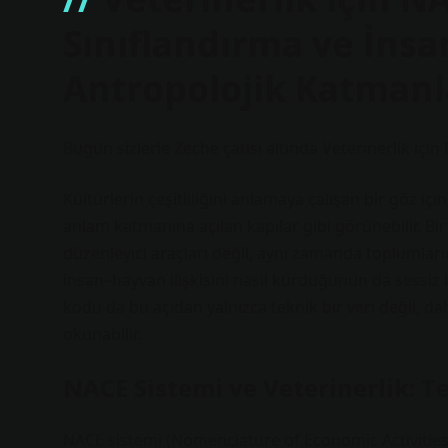
Sınıflandırma ve İnsa
Antropolojik Katmanl
Bugün sizlerle Zeche çatısı altında Veterinerlik içi
Kültürlerin çeşitliliğini anlamaya çalışan bir göz içi
anlam katmanına açılan kapılar gibi görünebilir. Bi
düzenleyici araçları değil; aynı zamanda toplumların
insan–hayvan ilişkisini nasıl kurduğunun da sessiz b
kodu da bu açıdan yalnızca teknik bir veri değil, da
okunabilir.
NACE Sistemi ve Veterinerlik: T
NACE sistemi (Nomenclature of Economic Activities),