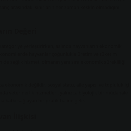
inanç arasındaki sınırların her zaman keskin olmadığını
rın Değeri
kategoriye yerleştirirken, aslında hayvanların ekonomik
t ekonomilerde hayvanlar çoğunlukla üretim ve tüketim
 de sağlık hizmeti olmanın yanı sıra ekonomik sürekliliği
 ekonomik değildir; sosyal statü, aile yapısı ve topluluk içi
amda veterinerlik hizmetleri, yalnızca biyolojik bir müdahale
katkı sağlayan bir pratik haline gelir.
an İlişkisi