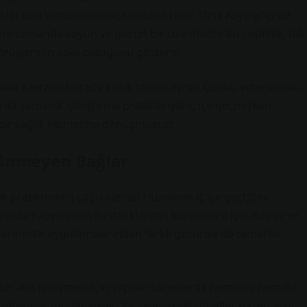
kler dini sembollerle ilişkilendirilirken, Orta Asya göçebe
aynı zamanda soyun ve gücün bir uzantısıdır. Bu çeşitlilik, tek
üşlerinin saklı olduğunu gösterir.
ilik
kavramı burada kritik bir rol oynar. Çünkü veterinerlik,
rda şamanik iyileştirme pratikleriyle iç içe geçmişken,
ir sağlık hizmetine dönüşmüştür.
örünmeyen Bağlar
ık pratiklerinin çoğu zaman ritüellerle iç içe geçtiğini
larında hayvanların hastalıklardan korunması için dualar ve
veterinerlik uygulamalarından farklı görünse de temel bir
ir atın iyileşmesi için yapılan törenlerde hem dini hem de
veteriner müdahaleleri ile geleneksel ritüeller bazen aynı