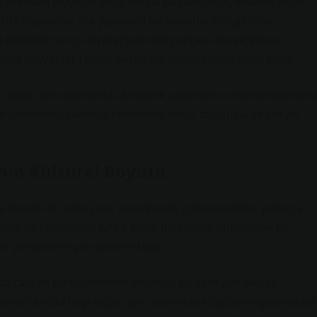
asındaki biyolojik veya sosyal bağları değil, insanın diğer
rda hayvanlar aile yapısının bir uzantısı gibi görülür.
köpekler, ev içi hiyerarşinin bir parçası olarak kabul
rda hayvanlar ruhsal akrabalık sistemlerine dahil edilir.
i değil, aynı zamanda akrabalık ağlarının sürdürülebilirliğin
n iyileşmesi, yalnızca ekonomik değil, duygusal ve sosyal
nın Kültürel Boyutu
 önemli bir rol oynar. Veterinerlik gibi meslekler, yalnızca
larla da tanımlanır. NACE kodu bu kimliği bürokratik bir
bu çerçevenin çok ötesine taşar.
 çalışan bir veterinerin anlattığı şu deneyim dikkat
nızca tıbbi bilgi değil, aynı zamanda köylülerin geleneksel