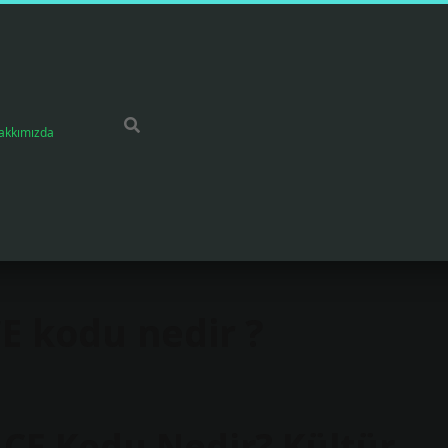
akkımızda
CE kodu nedir ?
ACE Kodu Nedir? Kültür,