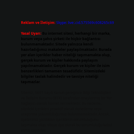
Reklam ve İletişim:
Skype: live:.cid.575569c608265c69
Yasal Uyarı:
Bu internet sitesi, herhangi bir marka,
kurum veya şahıs şirketi ile hiçbir bağlantısı
bulunmamaktadır. Sitede yalnızca kendi
hazırladığımız makaleler paylaşılmaktadır. Burada
yer alan içerikler haber niteliği taşımamakta olup,
gerçek kurum ve kişiler hakkında paylaşım
yapılmamaktadır. Gerçek kurum ve kişiler ile isim
benzerlikleri tamamen tesadüfidir. Sitemizdeki
bilgiler taslak halindedir ve tavsiye niteliği
taşımazlar.
Sitemiz, 5651 Sayılı Kanun gereğince Bilgi Teknolojileri
ve İletişim Kurumu (BTK) tarafından onaylanmış bir Yer
Sağlayıcı olarak hizmet vermektedir. Bu nedenle,
sitedeki içerikleri proaktif olarak denetleme veya
araştırma yükümlülüğümüz bulunmamaktadır. Ancak,
üyelerimiz yazdıkları içeriklerin sorumluluğunu
taşımakta olup, siteye üye olarak bu sorumluluğu kabul
etmiş sayılırlar.