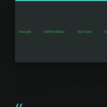
Anasayfa
Gizlilik Politikası
Yasal Uyarı
H
Veterinerlik için NA
Tarih: Haziran 14, 2026
Veterinerlik için N