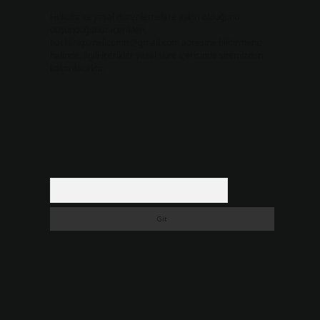
Hukuka ve yasal düzenlemelere aykırı olduğunu
düşündüğünüz içerikleri,
backlinkpanelicomtr@gmail.com
adresine bildirmeniz
halinde, ilgili içerikler yasal süre içerisinde sitemizden
kaldırılacaktır.
Arama