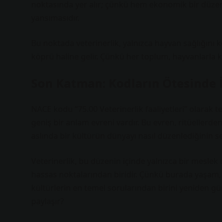
noktasında yer alır; çünkü hem ekonomik bir düzen
yansımasıdır.
Bu noktada veterinerlik, yalnızca hayvan sağlığını 
köprü haline gelir. Çünkü her toplum, hayvanlarla ku
Son Katman: Kodların Ötesinde 
NACE kodu “75.00 Veterinerlik faaliyetleri” olarak t
geniş bir anlam evreni vardır. Bu evren, ritüellerd
aslında bir kültürün dünyayı nasıl düzenlediğinin ses
Veterinerlik, bu düzenin içinde yalnızca bir meslek
hassas noktalarından biridir. Çünkü burada yaşam, 
kültürlerin en temel sorularından birini yeniden gün
paylaşır?