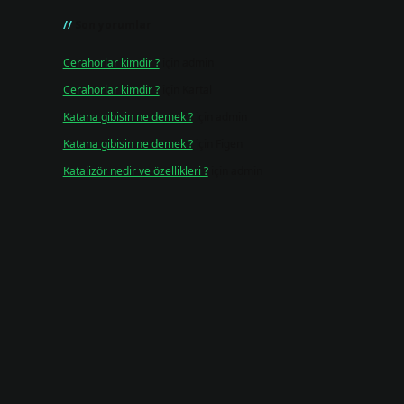
Son yorumlar
Cerahorlar kimdir ?
için
admin
Cerahorlar kimdir ?
için
Kartal
Katana gibisin ne demek ?
için
admin
i
Katana gibisin ne demek ?
için
Figen
Katalizör nedir ve özellikleri ?
için
admin