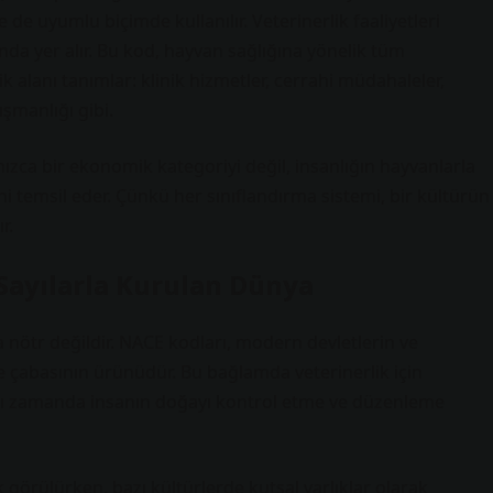
de de uyumlu biçimde kullanılır. Veterinerlik faaliyetleri
ltında yer alır. Bu kod, hayvan sağlığına yönelik tüm
alanı tanımlar: klinik hizmetler, cerrahi müdahaleler,
şmanlığı gibi.
ızca bir ekonomik kategoriyi değil, insanlığın hayvanlarla
 temsil eder. Çünkü her sınıflandırma sistemi, bir kültürün
r.
 Sayılarla Kurulan Dünya
ma nötr değildir. NACE kodları, modern devletlerin ve
e çabasının ürünüdür. Bu bağlamda veterinerlik için
aynı zamanda insanın doğayı kontrol etme ve düzenleme
görülürken, bazı kültürlerde kutsal varlıklar olarak