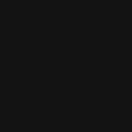
leme aracıdır hem de toplumsal gerçekliğin bir
koruyan bir meslek değil, aynı zamanda kültürler arası bir
rduğu ilişkiyi farklı biçimlerde anlamlandırır.
İnsan ve Hayvan
eknik bir karşılık bulsa da, bu tanımın ötesinde çok daha
en ekonomiye, akrabalıktan sembollere kadar uzanır. Her kod
siz bir ifadesidir.
 değil, aynı zamanda insanın doğayla kurduğu ilişkinin en
bakım ve sorumluluk birbirine karışır; ve bu karışım,
deme getirir: İnsan, diğer canlılarla nasıl bir dünya