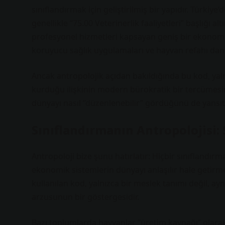
sınıflandırmak için geliştirilmiş bir yapıdır. Türkiye’
genellikle “75.00 Veterinerlik faaliyetleri” başlığı a
profesyonel hizmetleri kapsayan geniş bir ekonomik 
koruyucu sağlık uygulamaları ve hayvan refahı danı
Ancak antropolojik açıdan bakıldığında bu kod, yaln
kurduğu ilişkinin modern bürokratik bir tercümesini
dünyayı nasıl “düzenlenebilir” gördüğünü de yansıtı
Sınıflandırmanın Antropolojisi:
Antropoloji bize şunu hatırlatır: Hiçbir sınıflandır
ekonomik sistemlerin dünyayı anlaşılır hale getirm
kullanılan kod, yalnızca bir meslek tanımı değil, 
arzusunun bir göstergesidir.
Bazı toplumlarda hayvanlar “üretim kaynağı” olarak 