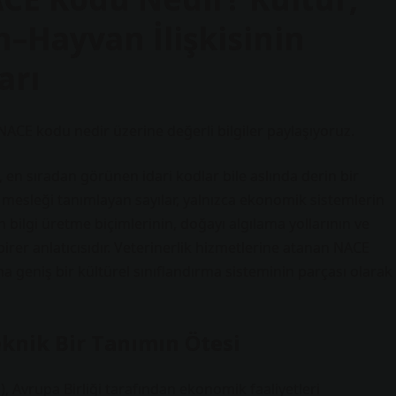
n–Hayvan İlişkisinin
arı
n NACE kodu nedir üzerine değerli bilgiler paylaşıyoruz.
n, en sıradan görünen idari kodlar bile aslında derin bir
r mesleği tanımlayan sayılar, yalnızca ekonomik sistemlerin
 bilgi üretme biçimlerinin, doğayı algılama yollarının ve
irer anlatıcısıdır. Veterinerlik hizmetlerine atanan NACE
ha geniş bir kültürel sınıflandırma sisteminin parçası olarak
eknik Bir Tanımın Ötesi
 Avrupa Birliği tarafından ekonomik faaliyetleri