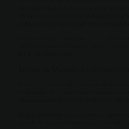
Antropolojide akrabalık kavramı yalnızca insanlar ar
canlılarla kurduğu ilişkileri de kapsar. Bazı toplumla
Örneğin Kuzey Avrupa’daki bazı kırsal topluluklarda 
edilirken; Amazon havzasındaki bazı yerli toplulukla
Bu bağlamda veterinerlik, yalnızca bir sağlık hizmet
sağlayan bir müdahale biçimidir. Çünkü bir hayvanı
bağları da yeniden üretir.
kimlik
ve Mesleki Sınıflandırma
Modern dünyada meslekler, bireyin
kimlik
inşasında
teknik bilgiyle değil, aynı zamanda etik sorumluluk
çerçeveye yerleştirir; ancak bireylerin deneyimleri 
Bir saha gözleminde, küçük bir Anadolu kasabasında
çekicidir: Bir koyunun doğumuna yardım ederken yal