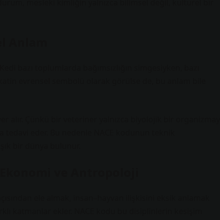
urum, mesleki kimliğin yalnızca bilimsel değil, kültürel bir
el Anlam
 Kedi bazı toplumlarda bağımsızlığın simgesiyken, bazı
dakatin evrensel sembolü olarak görülse de, bu anlam bile
r alır. Çünkü bir veteriner yalnızca biyolojik bir organizmay
ı da tedavi eder. Bu nedenle NACE kodunun teknik
ık bir dünya bulunur.
m, Ekonomi ve Antropoloji
 açısından ele almak, insan–hayvan ilişkisini eksik anlamak
arklı katmanlar ekler. NACE kodu bu disiplinlerin kesişim