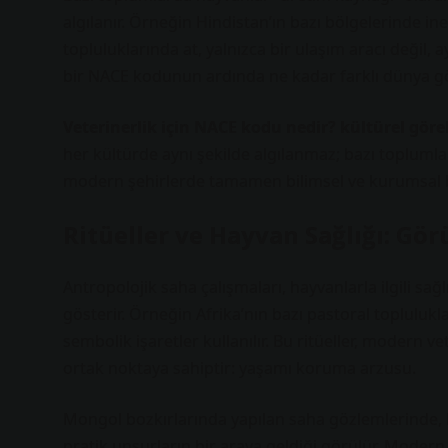
algılanır. Örneğin Hindistan’ın bazı bölgelerinde ine
topluluklarında at, yalnızca bir ulaşım aracı değil, 
bir NACE kodunun ardında ne kadar farklı dünya gör
Veterinerlik için NACE kodu nedir? kültürel görel
her kültürde aynı şekilde algılanmaz; bazı toplumla
modern şehirlerde tamamen bilimsel ve kurumsal b
Ritüeller ve Hayvan Sağlığı: G
Antropolojik saha çalışmaları, hayvanlarla ilgili sağl
gösterir. Örneğin Afrika’nın bazı pastoral topluluk
sembolik işaretler kullanılır. Bu ritüeller, modern 
ortak noktaya sahiptir: yaşamı koruma arzusu.
Mongol bozkırlarında yapılan saha gözlemlerinde, b
pratik unsurların bir araya geldiği görülür. Modern 