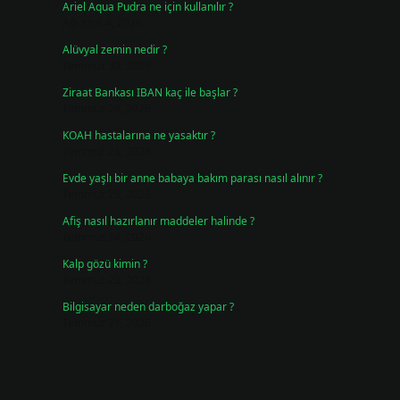
Ariel Aqua Pudra ne için kullanılır ?
Ağustos 4, 2026
Alüvyal zemin nedir ?
Temmuz 30, 2026
Ziraat Bankası IBAN kaç ile başlar ?
Temmuz 29, 2026
KOAH hastalarına ne yasaktır ?
Temmuz 25, 2026
Evde yaşlı bir anne babaya bakım parası nasıl alınır ?
Temmuz 25, 2026
Afiş nasıl hazırlanır maddeler halinde ?
Temmuz 24, 2026
Kalp gözü kimin ?
Temmuz 23, 2026
Bilgisayar neden darboğaz yapar ?
Temmuz 21, 2026