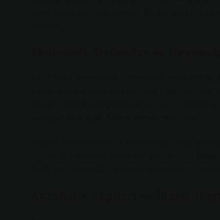
süreç içinde yan yana var olur. Bu durum, bilim ve 
gösterir.
Ekonomik Sistemler ve Hayvanla
NACE kodu, veterinerlik hizmetlerini ekonomik bir 
sistem içindeki rolünü de görünür kılar. Kapitalis
döngüsünün bir parçasıdır. Bu durum, veterinerliğin
sağlayan bir meslek haline gelmesine yol açar.
Göçebe topluluklarda ise hayvanların değeri yalnızca
ilişkiler de hayvanlar üzerinden şekillenir. Bu bağl
değil, aynı zamanda toplumsal düzenin korunmasına 
Akrabalık Yapıları ve İnsan–Hayv