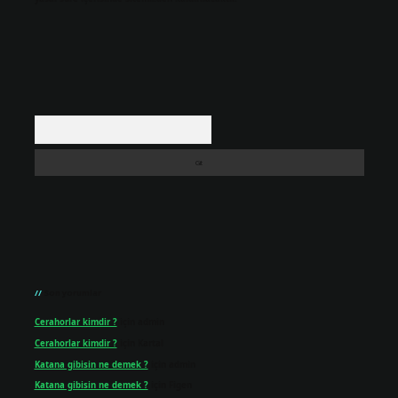
Arama
Son yorumlar
Cerahorlar kimdir ?
için
admin
Cerahorlar kimdir ?
için
Kartal
Katana gibisin ne demek ?
için
admin
Katana gibisin ne demek ?
için
Figen