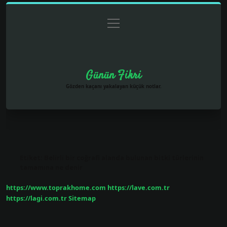
menüyü
Anasayfa
Gizlilik Politikası
Yasal Uyarı
aç
Hakkımızda
Günün Fikri
Gözden kaçanı yakalayan küçük notlar.
Etiket:
Belirli bir coğrafi alanda bulunan bitki türlerinin
tamamına ne denir
https://www.toprakhome.com
https://lave.com.tr
https://lagi.com.tr
Sitemap