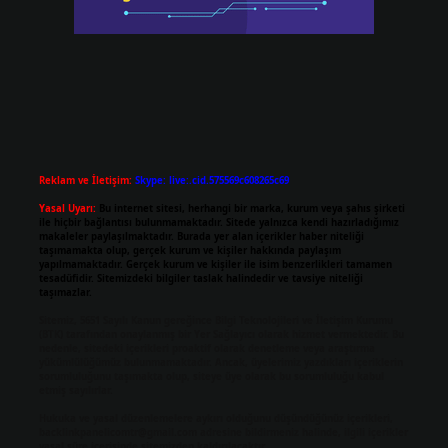
Reklam ve İletişim:
Skype: live:.cid.575569c608265c69
Yasal Uyarı:
Bu internet sitesi, herhangi bir marka, kurum veya şahıs şirketi
ile hiçbir bağlantısı bulunmamaktadır. Sitede yalnızca kendi hazırladığımız
makaleler paylaşılmaktadır. Burada yer alan içerikler haber niteliği
taşımamakta olup, gerçek kurum ve kişiler hakkında paylaşım
yapılmamaktadır. Gerçek kurum ve kişiler ile isim benzerlikleri tamamen
tesadüfidir. Sitemizdeki bilgiler taslak halindedir ve tavsiye niteliği
taşımazlar.
Sitemiz, 5651 Sayılı Kanun gereğince Bilgi Teknolojileri ve İletişim Kurumu
(BTK) tarafından onaylanmış bir Yer Sağlayıcı olarak hizmet vermektedir. Bu
nedenle, sitedeki içerikleri proaktif olarak denetleme veya araştırma
yükümlülüğümüz bulunmamaktadır. Ancak, üyelerimiz yazdıkları içeriklerin
sorumluluğunu taşımakta olup, siteye üye olarak bu sorumluluğu kabul
etmiş sayılırlar.
Hukuka ve yasal düzenlemelere aykırı olduğunu düşündüğünüz içerikleri,
backlinkpanelicomtr@gmail.com
adresine bildirmeniz halinde, ilgili içerikler
yasal süre içerisinde sitemizden kaldırılacaktır.