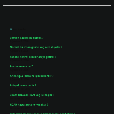
Sidebar
Son Yazılar
Çömlek patladı ne demek ?
Ağustos 9, 2026
Normal bir insan günde kaç kere dışkılar ?
Ağustos 8, 2026
Kur’an-ı Kerim’i kim bir araya getirdi ?
Ağustos 6, 2026
Azatin anlamı ne ?
Ağustos 5, 2026
Ariel Aqua Pudra ne için kullanılır ?
Ağustos 4, 2026
Alüvyal zemin nedir ?
Temmuz 30, 2026
Ziraat Bankası IBAN kaç ile başlar ?
Temmuz 29, 2026
KOAH hastalarına ne yasaktır ?
Temmuz 25, 2026