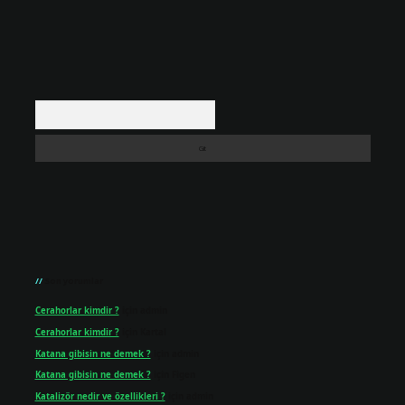
Arama
Son yorumlar
Cerahorlar kimdir ?
için
admin
Cerahorlar kimdir ?
için
Kartal
Katana gibisin ne demek ?
için
admin
Katana gibisin ne demek ?
için
Figen
Katalizör nedir ve özellikleri ?
için
admin