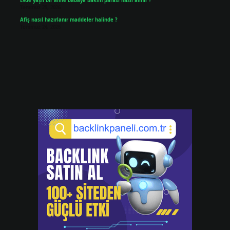
Evde yaşlı bir anne babaya bakım parası nasıl alınır ?
Temmuz 25, 2026
Afiş nasıl hazırlanır maddeler halinde ?
Temmuz 24, 2026