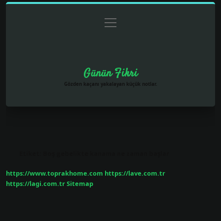
menüyü
Anasayfa
Gizlilik Politikası
Yasal Uyarı
aç
Hakkımızda
Günün Fikri
Gözden kaçanı yakalayan küçük notlar.
Etiket:
Boş gebelikte kanama ne zaman başlar
https://www.toprakhome.com
https://lave.com.tr
https://lagi.com.tr
Sitemap