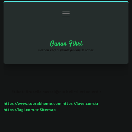
menüyü
Anasayfa
Gizlilik Politikası
Yasal Uyarı
aç
Hakkımızda
Günün Fikri
Gözden kaçanı yakalayan küçük notlar.
Etiket:
Brusella hastalığının belirtileri nelerdir
https://www.toprakhome.com
https://lave.com.tr
https://lagi.com.tr
Sitemap