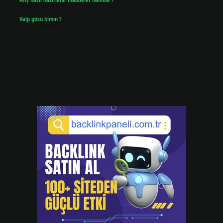
Afiş nasıl hazırlanır maddeler halinde ?
Temmuz 24, 2026
Kalp gözü kimin ?
Temmuz 23, 2026