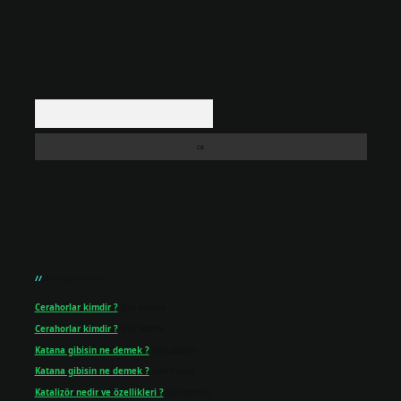
Arama
Son yorumlar
Cerahorlar kimdir ?
için
admin
Cerahorlar kimdir ?
için
Kartal
Katana gibisin ne demek ?
için
admin
Katana gibisin ne demek ?
için
Figen
Katalizör nedir ve özellikleri ?
için
admin