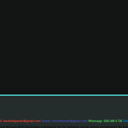
il:
backlinkpaneli@gmail.com
Teams:
forumhizmeti@gmail.com
Whatsapp: 0262 606 0 726
Tel
etişim Kurumu (BTK) tarafından onaylanmış bir Yer Sağlayıcı olarak hizmet vermektedir. Bu ned