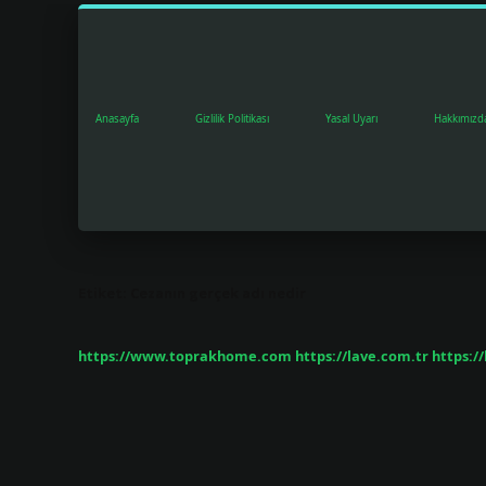
Anasayfa
Gizlilik Politikası
Yasal Uyarı
Hakkımızd
Etiket:
Cezanın gerçek adı nedir
https://www.toprakhome.com
https://lave.com.tr
https:/