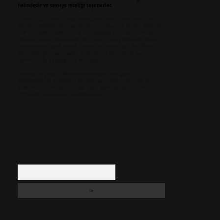
halindedir ve tavsiye niteliği taşımazlar.
Sitemiz, 5651 Sayılı Kanun gereğince Bilgi Teknolojileri ve
İletişim Kurumu (BTK) tarafından onaylanmış bir Yer Sağlayıcı
olarak hizmet vermektedir. Bu nedenle, sitedeki içerikleri
proaktif olarak denetleme veya araştırma yükümlülüğümüz
bulunmamaktadır. Ancak, üyelerimiz yazdıkları içeriklerin
sorumluluğunu taşımakta olup, siteye üye olarak bu
sorumluluğu kabul etmiş sayılırlar.
Hukuka ve yasal düzenlemelere aykırı olduğunu
düşündüğünüz içerikleri,
backlinkpanelicomtr@gmail.com
adresine bildirmeniz halinde, ilgili içerikler yasal süre
içerisinde sitemizden kaldırılacaktır.
Arama