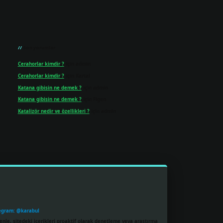
Son yorumlar
Cerahorlar kimdir ?
için
admin
Cerahorlar kimdir ?
için
Kartal
Katana gibisin ne demek ?
için
admin
Katana gibisin ne demek ?
için
Figen
Katalizör nedir ve özellikleri ?
için
admin
egram: @karabul
enle, sitedeki içerikleri proaktif olarak denetleme veya araştırma