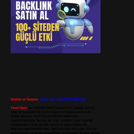
Reklam ve İletişim:
Skype: live:.cid.575569c608265c69
Yasal Uyarı:
Bu internet sitesi, herhangi bir marka, kurum
veya şahıs şirketi ile hiçbir bağlantısı bulunmamaktadır.
Sitede yalnızca kendi hazırladığımız makaleler
paylaşılmaktadır. Burada yer alan içerikler haber niteliği
taşımamakta olup, gerçek kurum ve kişiler hakkında
paylaşım yapılmamaktadır. Gerçek kurum ve kişiler ile isim
benzerlikleri tamamen tesadüfidir. Sitemizdeki bilgiler taslak