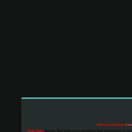
Reklam ve İletişim:
E-ma
Yasal Uyarı:
Sitemiz, 5651 Sayılı Kanun gereğince Bilgi Teknolojileri ve İl