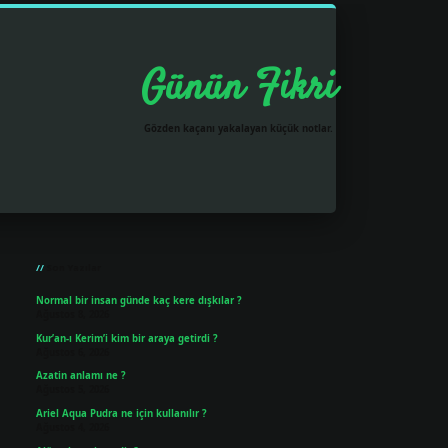
Günün Fikri
Gözden kaçanı yakalayan küçük notlar.
Sidebar
grandoperabet resmi sitesi
tulipbetgiris.org
Son Yazılar
Normal bir insan günde kaç kere dışkılar ?
Ağustos 8, 2026
Kur’an-ı Kerim’i kim bir araya getirdi ?
Ağustos 6, 2026
Azatin anlamı ne ?
Ağustos 5, 2026
Ariel Aqua Pudra ne için kullanılır ?
Ağustos 4, 2026