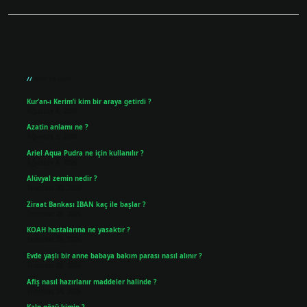
Sidebar
Son Yazılar
Kur’an-ı Kerim’i kim bir araya getirdi ?
Ağustos 6, 2026
Azatin anlamı ne ?
Ağustos 5, 2026
Ariel Aqua Pudra ne için kullanılır ?
Ağustos 4, 2026
Alüvyal zemin nedir ?
Temmuz 30, 2026
Ziraat Bankası IBAN kaç ile başlar ?
Temmuz 29, 2026
KOAH hastalarına ne yasaktır ?
Temmuz 25, 2026
Evde yaşlı bir anne babaya bakım parası nasıl alınır ?
Temmuz 25, 2026
Afiş nasıl hazırlanır maddeler halinde ?
Temmuz 24, 2026