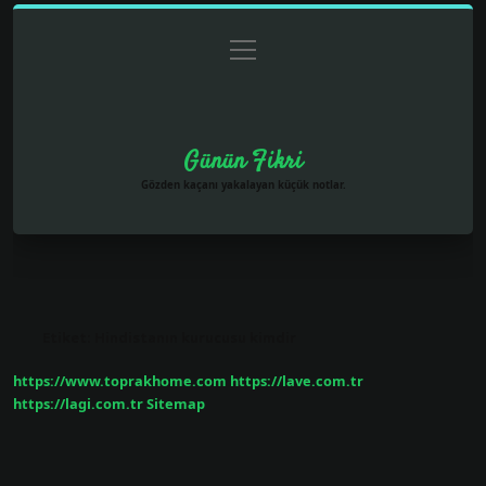
menüyü
Anasayfa
Gizlilik Politikası
Yasal Uyarı
aç
Hakkımızda
Günün Fikri
Gözden kaçanı yakalayan küçük notlar.
Etiket:
Hindistanın kurucusu kimdir
https://www.toprakhome.com
https://lave.com.tr
https://lagi.com.tr
Sitemap