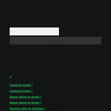
Arama
Son yorumlar
Cerahorlar kimdir ?
için
admin
Cerahorlar kimdir ?
için
Kartal
Katana gibisin ne demek ?
için
admin
Katana gibisin ne demek ?
için
Figen
Katalizör nedir ve özellikleri ?
için
admin