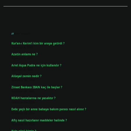
Sidebar
Son Yazılar
Kur’an-ı Kerim’i kim bir araya getirdi ?
Ağustos 6, 2026
Azatin anlamı ne ?
Ağustos 5, 2026
Ariel Aqua Pudra ne için kullanılır ?
Ağustos 4, 2026
Alüvyal zemin nedir ?
Temmuz 30, 2026
Ziraat Bankası IBAN kaç ile başlar ?
Temmuz 29, 2026
KOAH hastalarına ne yasaktır ?
Temmuz 25, 2026
Evde yaşlı bir anne babaya bakım parası nasıl alınır ?
Temmuz 25, 2026
Afiş nasıl hazırlanır maddeler halinde ?
Temmuz 24, 2026