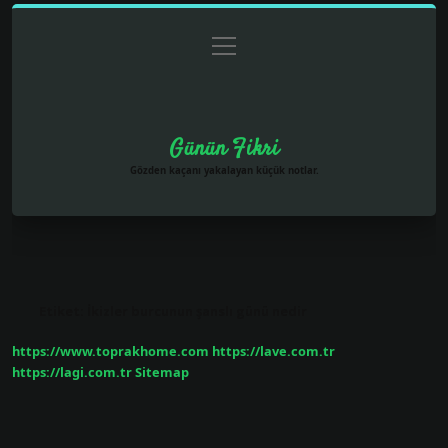
menüyü
Anasayfa
Gizlilik Politikası
Yasal Uyarı
aç
Hakkımızda
Günün Fikri
Gözden kaçanı yakalayan küçük notlar.
Etiket:
İkizler burcunun şanslı günü nedir
https://www.toprakhome.com
https://lave.com.tr
https://lagi.com.tr
Sitemap