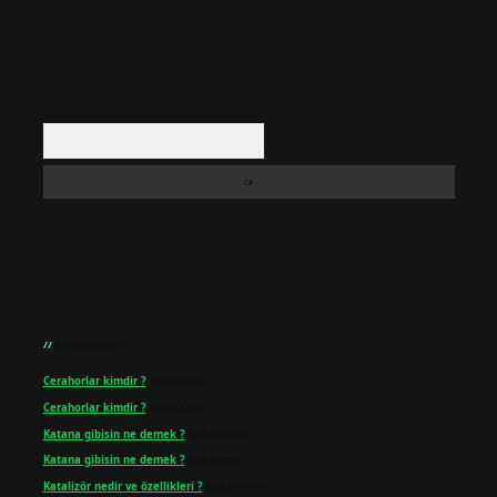
Arama
Son yorumlar
Cerahorlar kimdir ?
için
admin
Cerahorlar kimdir ?
için
Kartal
Katana gibisin ne demek ?
için
admin
Katana gibisin ne demek ?
için
Figen
Katalizör nedir ve özellikleri ?
için
admin