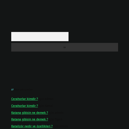
Arama
Son yorumlar
Cerahorlar kimdir ?
için
admin
Cerahorlar kimdir ?
için
Kartal
Katana gibisin ne demek ?
için
admin
Katana gibisin ne demek ?
için
Figen
Katalizör nedir ve özellikleri ?
için
admin