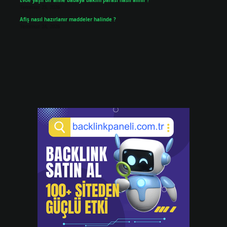
Evde yaşlı bir anne babaya bakım parası nasıl alınır ?
Temmuz 25, 2026
Afiş nasıl hazırlanır maddeler halinde ?
Temmuz 24, 2026