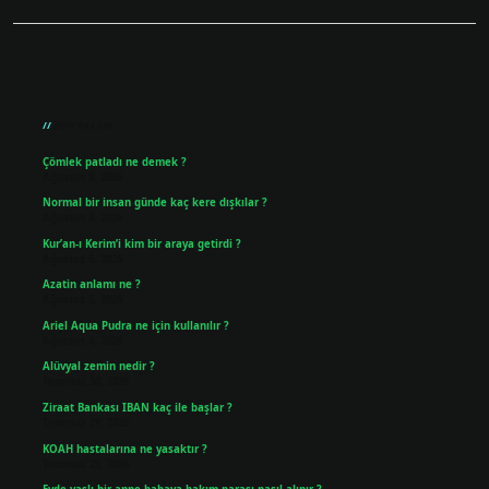
Sidebar
Son Yazılar
Çömlek patladı ne demek ?
Ağustos 9, 2026
Normal bir insan günde kaç kere dışkılar ?
Ağustos 8, 2026
Kur’an-ı Kerim’i kim bir araya getirdi ?
Ağustos 6, 2026
Azatin anlamı ne ?
Ağustos 5, 2026
Ariel Aqua Pudra ne için kullanılır ?
Ağustos 4, 2026
Alüvyal zemin nedir ?
Temmuz 30, 2026
Ziraat Bankası IBAN kaç ile başlar ?
Temmuz 29, 2026
KOAH hastalarına ne yasaktır ?
Temmuz 25, 2026