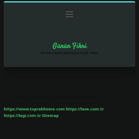
menüyü
Anasayfa
Gizlilik Politikası
Yasal Uyarı
aç
Hakkımızda
Günün Fikri
Gözden kaçanı yakalayan küçük notlar.
Etiket:
İlk 3 ay bebek anneden beslenir mi
https://www.toprakhome.com
https://lave.com.tr
https://lagi.com.tr
Sitemap