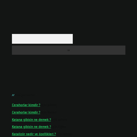
Arama
Son yorumlar
Cerahorlar kimdir ?
için
admin
Cerahorlar kimdir ?
için
Kartal
Katana gibisin ne demek ?
için
admin
Katana gibisin ne demek ?
için
Figen
Katalizör nedir ve özellikleri ?
için
admin