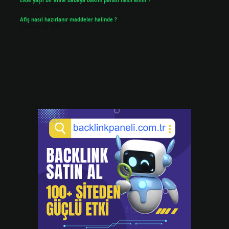
Evde yaşlı bir anne babaya bakım parası nasıl alınır ?
Temmuz 25, 2026
Afiş nasıl hazırlanır maddeler halinde ?
Temmuz 24, 2026