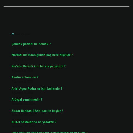
Sidebar
Son Yazılar
Çömlek patladı ne demek ?
Ağustos 9, 2026
Normal bir insan günde kaç kere dışkılar ?
Ağustos 8, 2026
Kur’an-ı Kerim’i kim bir araya getirdi ?
Ağustos 6, 2026
Azatin anlamı ne ?
Ağustos 5, 2026
Ariel Aqua Pudra ne için kullanılır ?
Ağustos 4, 2026
Alüvyal zemin nedir ?
Temmuz 30, 2026
Ziraat Bankası IBAN kaç ile başlar ?
Temmuz 29, 2026
KOAH hastalarına ne yasaktır ?
Temmuz 25, 2026