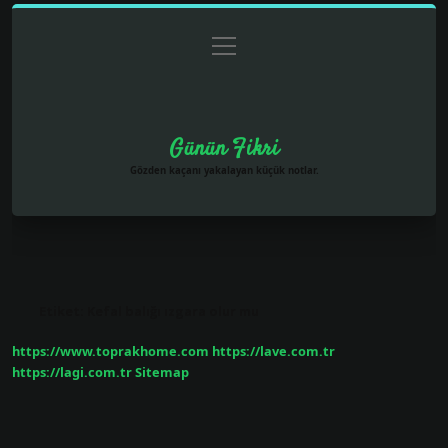
menüyü
Anasayfa
Gizlilik Politikası
Yasal Uyarı
aç
Hakkımızda
Günün Fikri
Gözden kaçanı yakalayan küçük notlar.
Etiket:
Kefal balığı ızgara olur mu
https://www.toprakhome.com
https://lave.com.tr
https://lagi.com.tr
Sitemap