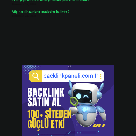
Evde yaşlı bir anne babaya bakım parası nasıl alınır ?
Temmuz 25, 2026
Afiş nasıl hazırlanır maddeler halinde ?
Temmuz 24, 2026