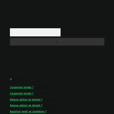
Arama
Son yorumlar
Cerahorlar kimdir ?
için
admin
Cerahorlar kimdir ?
için
Kartal
Katana gibisin ne demek ?
için
admin
Katana gibisin ne demek ?
için
Figen
Katalizör nedir ve özellikleri ?
için
admin