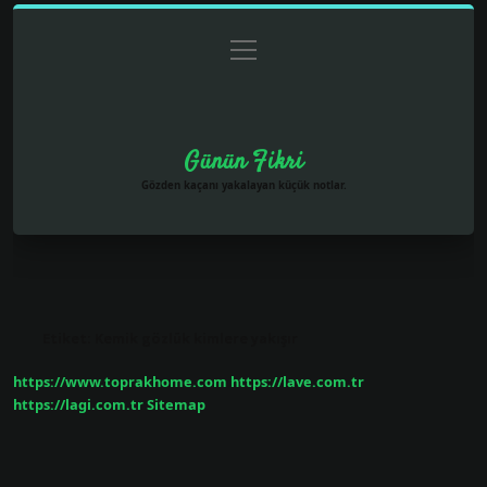
menüyü
Anasayfa
Gizlilik Politikası
Yasal Uyarı
aç
Hakkımızda
Günün Fikri
Gözden kaçanı yakalayan küçük notlar.
Etiket:
Kemik gözlük kimlere yakışır
https://www.toprakhome.com
https://lave.com.tr
https://lagi.com.tr
Sitemap