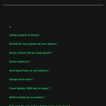
Sidebar
Son Yazılar
Çömlek patladı ne demek ?
Ağustos 9, 2026
Normal bir insan günde kaç kere dışkılar ?
Ağustos 8, 2026
Kur’an-ı Kerim’i kim bir araya getirdi ?
Ağustos 6, 2026
Azatin anlamı ne ?
Ağustos 5, 2026
Ariel Aqua Pudra ne için kullanılır ?
Ağustos 4, 2026
Alüvyal zemin nedir ?
Temmuz 30, 2026
Ziraat Bankası IBAN kaç ile başlar ?
Temmuz 29, 2026
KOAH hastalarına ne yasaktır ?
Temmuz 25, 2026