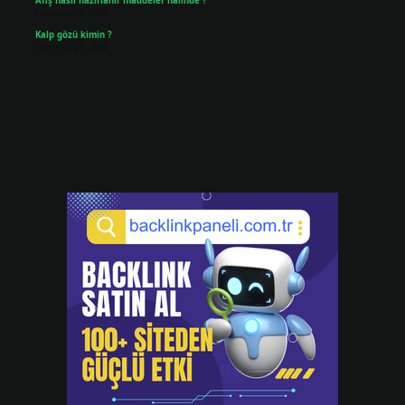
Afiş nasıl hazırlanır maddeler halinde ?
Temmuz 24, 2026
Kalp gözü kimin ?
Temmuz 23, 2026