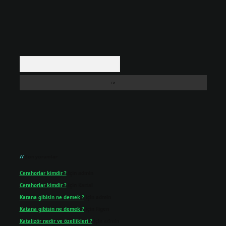
Arama
Son yorumlar
Cerahorlar kimdir ?
için
admin
Cerahorlar kimdir ?
için
Kartal
Katana gibisin ne demek ?
için
admin
Katana gibisin ne demek ?
için
Figen
Katalizör nedir ve özellikleri ?
için
admin