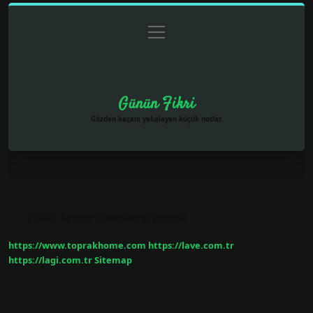
menüyü
Anasayfa
Gizlilik Politikası
Yasal Uyarı
aç
Hakkımızda
Günün Fikri
Gözden kaçanı yakalayan küçük notlar.
Etiket:
Kenger sakızı hangi şehirde
https://www.toprakhome.com
https://lave.com.tr
https://lagi.com.tr
Sitemap