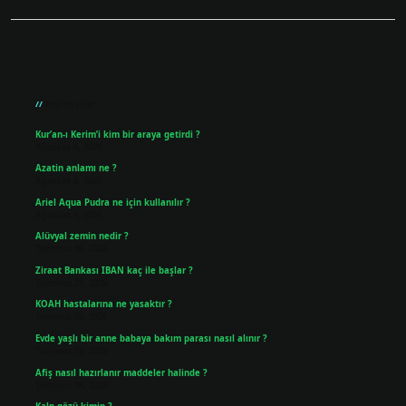
Sidebar
Son Yazılar
Kur’an-ı Kerim’i kim bir araya getirdi ?
Ağustos 6, 2026
Azatin anlamı ne ?
Ağustos 5, 2026
Ariel Aqua Pudra ne için kullanılır ?
Ağustos 4, 2026
Alüvyal zemin nedir ?
Temmuz 30, 2026
Ziraat Bankası IBAN kaç ile başlar ?
Temmuz 29, 2026
KOAH hastalarına ne yasaktır ?
Temmuz 25, 2026
Evde yaşlı bir anne babaya bakım parası nasıl alınır ?
Temmuz 25, 2026
Afiş nasıl hazırlanır maddeler halinde ?
Temmuz 24, 2026