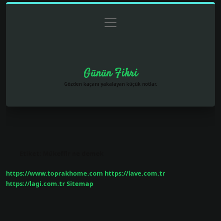
menüyü
Anasayfa
Gizlilik Politikası
Yasal Uyarı
aç
Hakkımızda
Günün Fikri
Gözden kaçanı yakalayan küçük notlar.
Etiket:
Mükeffir ne demek
https://www.toprakhome.com
https://lave.com.tr
https://lagi.com.tr
Sitemap