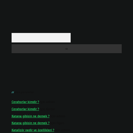
Arama
Son yorumlar
Cerahorlar kimdir ?
için
admin
Cerahorlar kimdir ?
için
Kartal
Katana gibisin ne demek ?
için
admin
Katana gibisin ne demek ?
için
Figen
Katalizör nedir ve özellikleri ?
için
admin