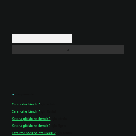
Arama
Son yorumlar
Cerahorlar kimdir ?
için
admin
Cerahorlar kimdir ?
için
Kartal
Katana gibisin ne demek ?
için
admin
Katana gibisin ne demek ?
için
Figen
Katalizör nedir ve özellikleri ?
için
admin