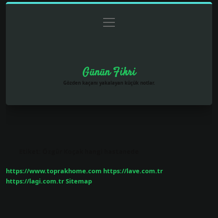
menüyü
Anasayfa
Gizlilik Politikası
Yasal Uyarı
aç
Hakkımızda
Günün Fikri
Gözden kaçanı yakalayan küçük notlar.
Etiket:
Özgür Koçak hangi hastanede
https://www.toprakhome.com
https://lave.com.tr
https://lagi.com.tr
Sitemap