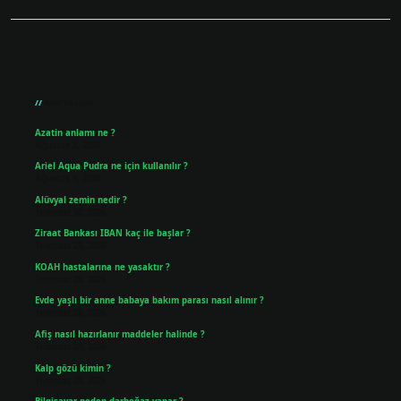
Sidebar
Son Yazılar
Azatin anlamı ne ?
Ağustos 5, 2026
Ariel Aqua Pudra ne için kullanılır ?
Ağustos 4, 2026
Alüvyal zemin nedir ?
Temmuz 30, 2026
Ziraat Bankası IBAN kaç ile başlar ?
Temmuz 29, 2026
KOAH hastalarına ne yasaktır ?
Temmuz 25, 2026
Evde yaşlı bir anne babaya bakım parası nasıl alınır ?
Temmuz 25, 2026
Afiş nasıl hazırlanır maddeler halinde ?
Temmuz 24, 2026
Kalp gözü kimin ?
Temmuz 23, 2026