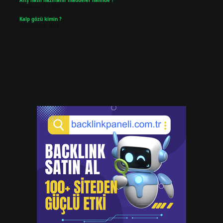
Afiş nasıl hazırlanır maddeler halinde ?
Temmuz 24, 2026
Kalp gözü kimin ?
Temmuz 23, 2026