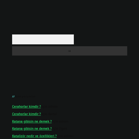
Arama
Son yorumlar
Cerahorlar kimdir ?
için
admin
Cerahorlar kimdir ?
için
Kartal
Katana gibisin ne demek ?
için
admin
Katana gibisin ne demek ?
için
Figen
Katalizör nedir ve özellikleri ?
için
admin