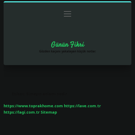
menüyü
Anasayfa
Gizlilik Politikası
Yasal Uyarı
aç
Hakkımızda
Günün Fikri
Gözden kaçanı yakalayan küçük notlar.
Etiket:
Simayın anlamı nedir
https://www.toprakhome.com
https://lave.com.tr
https://lagi.com.tr
Sitemap