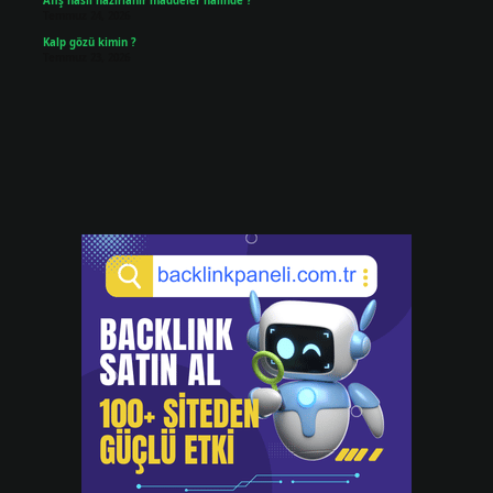
Afiş nasıl hazırlanır maddeler halinde ?
Temmuz 24, 2026
Kalp gözü kimin ?
Temmuz 23, 2026