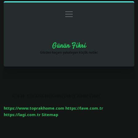
menüyü
Anasayfa
Gizlilik Politikası
Yasal Uyarı
aç
Hakkımızda
Günün Fikri
Gözden kaçanı yakalayan küçük notlar.
Etiket:
Sobanın altındaki çubuk ne işe yarar
https://www.toprakhome.com
https://lave.com.tr
https://lagi.com.tr
Sitemap