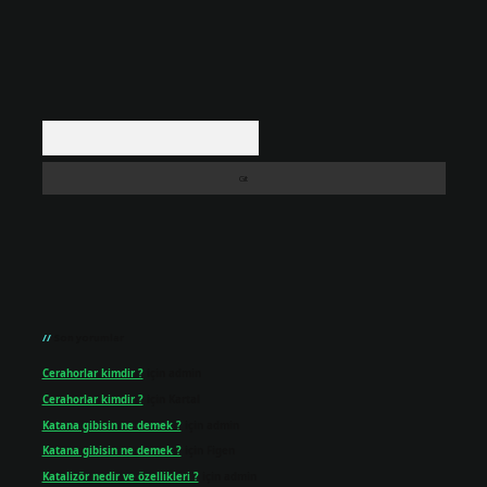
Arama
Son yorumlar
Cerahorlar kimdir ?
için
admin
Cerahorlar kimdir ?
için
Kartal
Katana gibisin ne demek ?
için
admin
Katana gibisin ne demek ?
için
Figen
Katalizör nedir ve özellikleri ?
için
admin