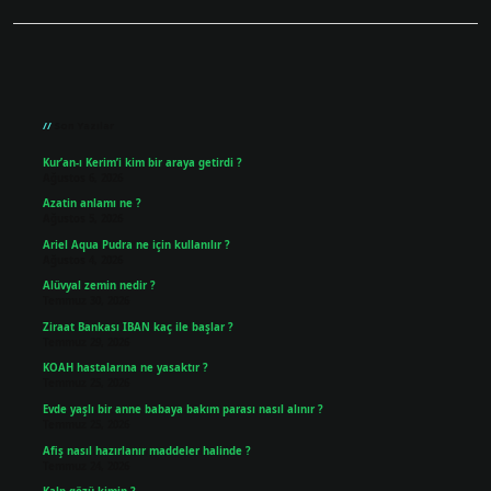
Sidebar
Son Yazılar
Kur’an-ı Kerim’i kim bir araya getirdi ?
Ağustos 6, 2026
Azatin anlamı ne ?
Ağustos 5, 2026
Ariel Aqua Pudra ne için kullanılır ?
Ağustos 4, 2026
Alüvyal zemin nedir ?
Temmuz 30, 2026
Ziraat Bankası IBAN kaç ile başlar ?
Temmuz 29, 2026
KOAH hastalarına ne yasaktır ?
Temmuz 25, 2026
Evde yaşlı bir anne babaya bakım parası nasıl alınır ?
Temmuz 25, 2026
Afiş nasıl hazırlanır maddeler halinde ?
Temmuz 24, 2026