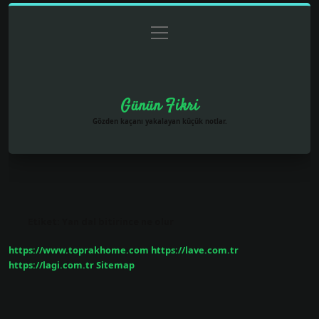
menüyü
Anasayfa
Gizlilik Politikası
Yasal Uyarı
aç
Hakkımızda
Günün Fikri
Gözden kaçanı yakalayan küçük notlar.
Etiket:
Yan dal bitirince ne olur
https://www.toprakhome.com
https://lave.com.tr
https://lagi.com.tr
Sitemap