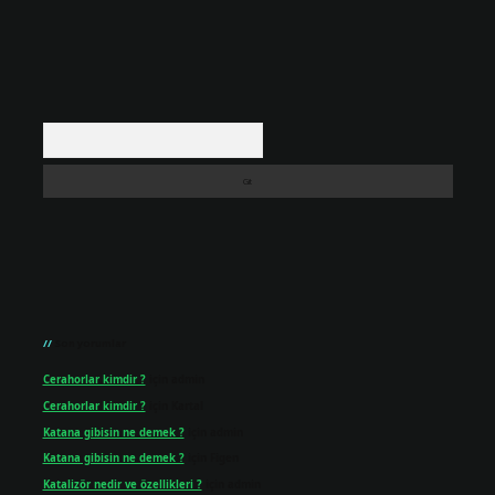
Arama
Son yorumlar
Cerahorlar kimdir ?
için
admin
Cerahorlar kimdir ?
için
Kartal
Katana gibisin ne demek ?
için
admin
Katana gibisin ne demek ?
için
Figen
Katalizör nedir ve özellikleri ?
için
admin